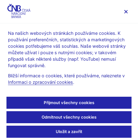
MENU
Na našich webových stránkách používáme cookies. K
používání preferenčních, statistických a marketingových
Úvod
Veřejnost
Servis pro média
cookies potřebujeme váš souhlas. Naše webové stránky
Komentáře ČNB ke zveřejněným statistickým údajům o
můžete užívat i pouze s nutnými cookies; v takovém
inflaci a HDP
případě však některé služby (např. YouTube) nemusí
fungovat správně.
12. 5. 2009
Komentář ČNB ke
Bližší informace o cookies, které používáme, naleznete v
Informaci o zpracování cookies
.
zveřejněným údajům o
Přijmout všechny cookies
vývoji inflace v dubnu
2009
Odmítnout všechny cookies
Uložit a zavřít
Meziroční inflace v dubnu 2009 nepatrně