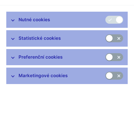
nad prognózou ČNB
Podle dnes zveřejněných údajů dosáhla meziroční inflace v
Nutné cookies
dubnu 2009 hodnoty 1,8 % a oproti březnu (2,3 %) se výrazně
snížila. V důsledku toho se inflace dostala pod spodní okraj
tolerančního pásma, které si kolem svého 3% cíle stanovila
Statistické cookies
ČNB. V dubnu poklesla i tzv. měnověpolitická inflace, tj. inflace
očištěná o primární vliv změn nepřímých daní, která meziročně
dosáhla 1,5 % a která se tak nachází již pátý měsíc pod dolním
Preferenční cookies
okrajem tolerančního pásma inflačního cíle.
Cenová hladina se v dubnu 2009 oproti předchozímu měsíci
Marketingové cookies
snížila o 0,1 %. K meziměsíčnímu poklesu spotřebitelských cen
přispěly dle ČSÚ zejména ceny potravin a nealkoholických
nápojů. Ve stejném směru působil pokles cen v oddíle zdraví
vlivem změn v placení regulačních poplatků při návštěvě lékaře
a snížení doplatků za léky. Snížily se rovněž ceny zemního
plynu. Opačný vliv na vývoj cenové hladiny mělo především
zvýšení cen v dopravě a v důsledku sezónního vývoje též
nárůst cen odívání a obuvi.