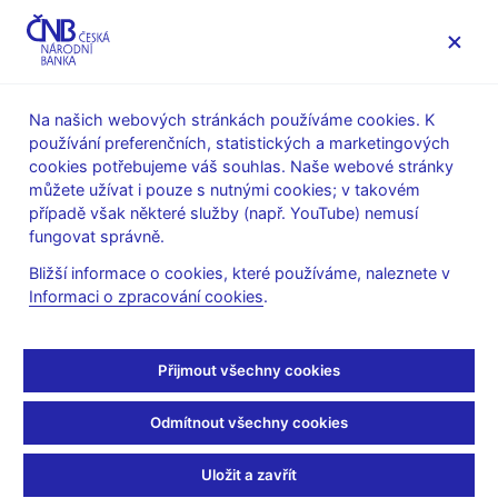
MENU
Na našich webových stránkách používáme cookies. K
používání preferenčních, statistických a marketingových
Úvod
Veřejnost
Servis pro média
cookies potřebujeme váš souhlas. Naše webové stránky
Komentáře ČNB ke zveřejněným statistickým údajům o
můžete užívat i pouze s nutnými cookies; v takovém
inflaci a HDP
případě však některé služby (např. YouTube) nemusí
fungovat správně.
8. 9. 2008
Komentář ČNB ke
Bližší informace o cookies, které používáme, naleznete v
Informaci o zpracování cookies
.
zveřejněným údajům o
Přijmout všechny cookies
vývoji inflace v srpnu
2008
Odmítnout všechny cookies
Uložit a zavřít
Inflace byla v srpnu nižší ve srovnání s