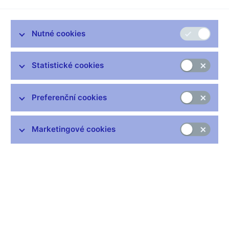
prognózou ČNB
Podle dnes zveřejněných údajů dosáhla meziroční inflace v
Nutné cookies
srpnu 2008 hodnoty 6,5 %, když oproti červenci poklesla o 0,4
procentního bodu. Inflace se přesto stále nachází významně
nad horním okrajem tolerančního pásma, které si kolem svého
Statistické cookies
3% cíle stanovila ČNB. Nad horním okrajem tolerančního
pásma inflačního cíle se nadále pohybuje i tzv. měnověpolitická
inflace, tj. inflace očištěná o primární vliv změn nepřímých daní,
Preferenční cookies
která v srpnu dosáhla meziroční hodnoty 4,6 %. Primární
dopady změn nepřímých daní tak k celkové inflaci v srpnu
přispěly téměř dvěma procentními body.
Marketingové cookies
Meziměsíčně cenová hladina v srpnu 2008 klesla o 0,1 %
zejména vlivem snížení cen zeleniny a ovoce, těstovin, vajec a
mléčných výrobků. Dále klesly ceny pohonných hmot a v
důsledku pokračujících letních výprodejů zboží ceny odívání a
obuvi. Rostly naopak především ceny tabákových výrobků
vlivem zpožděného dopadu zvýšení spotřební daně od ledna
2008, sezónní ceny dovolených a zvýšilo se rovněž čisté
nájemné.