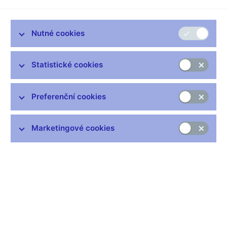
Podle dnes zveřejněných údajů se meziroční inflace v listopadu
2007 zvýšila na 5,0 % ze 4,0 % v říjnu tohoto roku. Nachází se
Nutné cookies
tak nad horní hranou tolerančního pásma, které si kolem svého
3% cíle stanovila ČNB. Příspěvek primárních dopadů změn
nepřímých daní do meziroční inflace činil více než 1 procentní
Statistické cookies
bod. Inflace očištěná o tyto dopady - tzv. měnověpolitická inflace
- se tedy v listopadu zvýšila na úroveň zhruba 4,0 %, a nachází
se tak na horní hraně tolerančního pásma inflačního cíle ČNB.
Preferenční cookies
Meziměsíčně cenová hladina v listopadu vzrostla o 0,9 %. Tento
vývoj byl dán výrazným cenovým nárůstem v segmentu
Marketingové cookies
potravin, kde byl zaznamenán největší meziměsíční cenový
skok od ledna 1993. Zvýšily se ceny většiny druhů potravin,
přičemž největší dopad měl růst cen pekárenských výrobků a
obilovin, vajec, mléka, másla a sýrů, tuků, olejů, zeleniny a
cukrovinek. Z dalších okruhů rostly především ceny pohonných
hmot. Na snižování cenové hladiny v listopadu naopak působil
zejména pokles cen v oddíle rekreace a kultura.
Ve srovnání s říjnovou prognózou ČNB byla meziroční inflace v