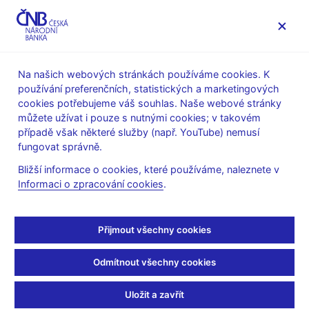
MENU
Na našich webových stránkách používáme cookies. K
používání preferenčních, statistických a marketingových
Úvod
Veřejnost
Servis pro média
cookies potřebujeme váš souhlas. Naše webové stránky
Komentáře ČNB ke zveřejněným statistickým údajům o
můžete užívat i pouze s nutnými cookies; v takovém
inflaci a HDP
případě však některé služby (např. YouTube) nemusí
fungovat správně.
10. 12. 2007
Komentář ČNB ke
Bližší informace o cookies, které používáme, naleznete v
Informaci o zpracování cookies
.
zveřejněným údajům o
Přijmout všechny cookies
vývoji inflace v listopadu
2007
Odmítnout všechny cookies
Uložit a zavřít
Inflace je výrazně nad prognózou ČNB