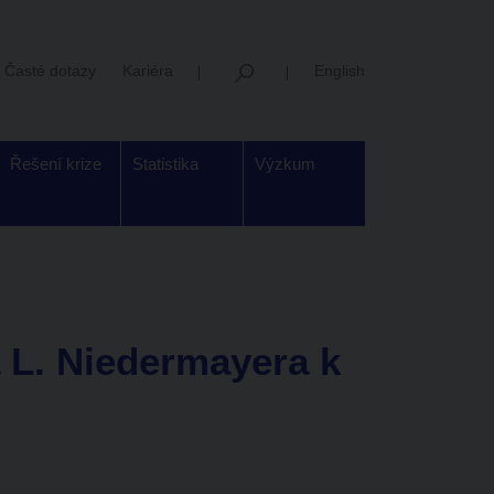
Časté dotazy
Kariéra
English
Řešení krize
Statistika
Výzkum
 L. Niedermayera k