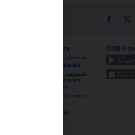
tter
odkazy
ČNB extra
ČNB v m
a
Vystoupení, rozhovory
a články guvernéra
ázky
Vystoupení, rozhovory
ajetku
a články guvernéra
ných prostor
(úplný výpis)
Návštěvnické centrum
ČNB
Historie ČNB