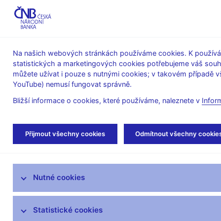
ABO-K
Na našich webových stránkách používáme cookies. K používán
statistických a marketingových cookies potřebujeme váš sou
O ČNB
Měnová
Finanční
můžete užívat i pouze s nutnými cookies; v takovém případě vš
YouTube) nemusí fungovat správně.
politika
stabilita
Bližší informace o cookies, které používáme, naleznete v
Infor
Úvod
Veřejnost
Servis pro média
Kom
Přijmout všechny cookies
Odmítnout všechny cookie
Servis pro média
Nutné cookies
Tiskové zprávy
Autorské články, rozhovory
Statistické cookies
Vystoupení a rozhovory guvernéra