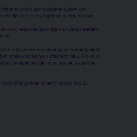
olovině tohoto roku bylo působeno růstem cen
specifických trzích, například na trhu potravin.
ké vývoj nezaměstnanosti je v souladu s trendem
ěsíců.
m ČNB, a tyto informace nevedou ke změně pohledu
bez vzniku nadměrných inflačních tlaků. Pro vývoj
oblasti konjunktury tak i ceny surovin a zejména
voji při projednání situační zprávy dne 21.