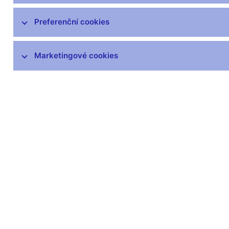
čnBlog
ČNBvlog
Preferenční cookies
ČNBpodcast
Fotogalerie
Marketingové cookies
Komentáře ČNB ke zveřejněným
statistickým údajům o inflaci a HDP
Audio, video
Prezentace pro novináře
Vystoupení, konference, semináře
Mediální karanténa
Harmonogramy a další informace
Kontakty