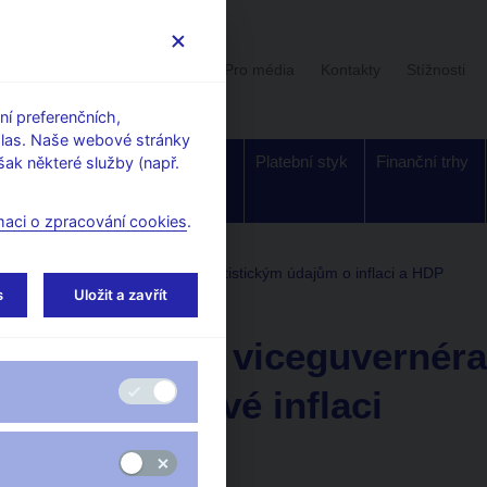
Uživatelská sekce
Stalo se
Pro média
Kontakty
Stížnosti
í preferenčních,
hlas. Naše webové stránky
Dohled a
Bankovky a
Platební styk
Finanční trhy
ak některé služby (např.
regulace
mince
maci o zpracování cookies
.
entáře ČNB ke zveřejněným statistickým údajům o inflaci a HDP
s
Uložit a zavřít
8. 12. 2000
Vyjádření viceguvernéra
listopadové inflaci
8.12.2000