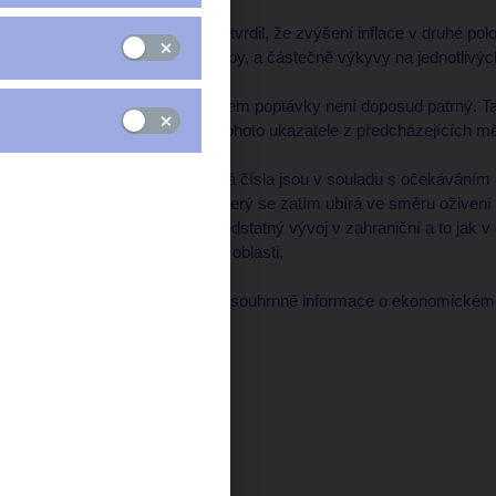
Vývoj cen v listopadu potvrdil, že zvýšení inflace v druhé p
dovozů, zejména pak ropy, a částečně výkyvy na jednotlivých 
Růst cen působený růstem poptávky není doposud patrný. Ta
k poklesu či stabilizaci tohoto ukazatele z předcházejících m
Lze konstatovat, že nová čísla jsou v souladu s očekávání
na ekonomický vývoj, který se zatím ubírá ve směru oživení 
v dalším období bude podstatný vývoj v zahraniční a to jak v 
domácí vývoj v mzdové oblasti.
Bankovní rada zhodnotí souhrnně informace o ekonomickém vý
prosince.
Za správnost:
Milan Tománek
Mluvčí ČNB