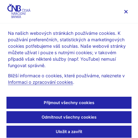
MENU
Na našich webových stránkách používáme cookies. K
používání preferenčních, statistických a marketingových
Úvod
Veřejnost
Servis pro média
cookies potřebujeme váš souhlas. Naše webové stránky
Komentáře ČNB ke zveřejněným statistickým údajům o
můžete užívat i pouze s nutnými cookies; v takovém
inflaci a HDP
případě však některé služby (např. YouTube) nemusí
fungovat správně.
8. 10. 2003
Komentář ČNB k vývoji
Bližší informace o cookies, které používáme, naleznete v
Informaci o zpracování cookies
.
inflace za září 2003
Přijmout všechny cookies
8.10.2003
Odmítnout všechny cookies
Meziměsíční cenový pokles byl zhruba v souladu se sezónním
vývojem obsaženým v predikci ČNB. Celkově mírně nižší
Uložit a zavřít