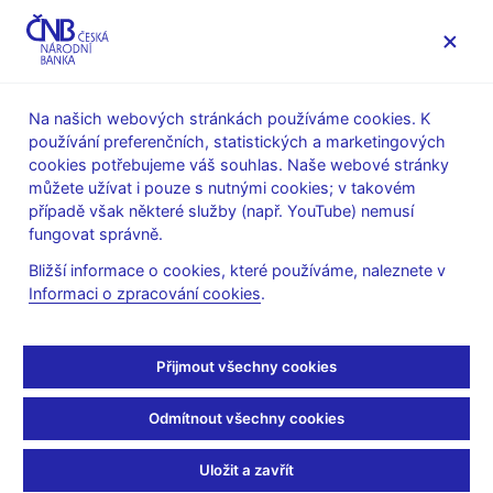
MENU
Na našich webových stránkách používáme cookies. K
používání preferenčních, statistických a marketingových
Úvod
Veřejnost
Servis pro média
cookies potřebujeme váš souhlas. Naše webové stránky
Komentáře ČNB ke zveřejněným statistickým údajům o
můžete užívat i pouze s nutnými cookies; v takovém
inflaci a HDP
případě však některé služby (např. YouTube) nemusí
fungovat správně.
9. 1. 2003
Komentář ČNB k vývoji
Bližší informace o cookies, které používáme, naleznete v
Informaci o zpracování cookies
.
inflace za prosinec 2002
Přijmout všechny cookies
9.1.2003
Odmítnout všechny cookies
Meziměsíční změna spotřebitelských cen se v prosinci 2002
pohybovala v souladu s říjnovou predikcí centrální banky. Nízký
Uložit a zavřít