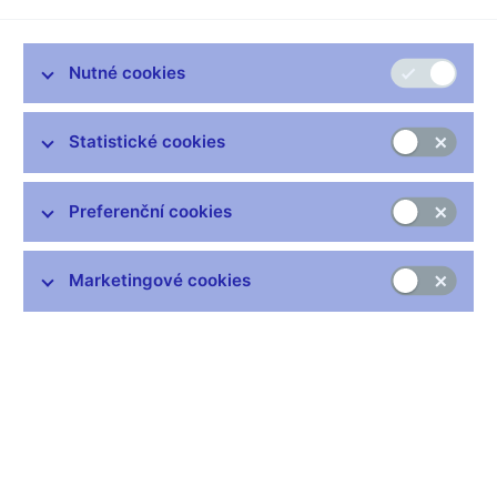
cenový růst je dán především pokračujícím příznivým
působením externích nákladových vlivů.
Alice Frišaufová
Nutné cookies
Mluvčí ČNB
Statistické cookies
Zůstaňme v kontaktu
Newsletter
Preferenční cookies
Marketingové cookies
Nejčastější odkazy
Výměna neplatných bankovek
Informace k Sberbank CZ