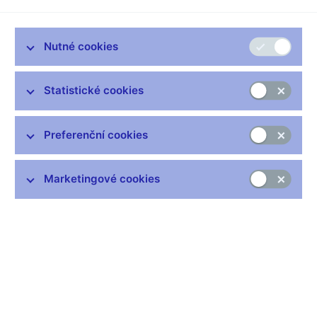
Podle dnes zveřejněných údajů dosáhl v únoru meziroční růst
cenové hladiny hodnoty 1,8 %. Inflace se tak po více než roce
dostala pod dvouprocentní cíl ČNB. Po očištění o primární
Nutné cookies
dopady změn nepřímých daní se spotřebitelské ceny v únoru
meziročně zvýšily o 1,7 %.
Statistické cookies
Inflace byla v únoru o 0,4 procentního bodu pod prognózou
ČNB. To bylo zapříčiněno souběhem odchylek skutečnosti od
predikce směrem dolů u všech složek spotřebitelského koše (s
Preferenční cookies
výjimkou dopadů změn nepřímých daní). Nižší než očekávaný
byl především meziroční růst cen potravin, který se na celkové
odchylce inflace od prognózy podílel zhruba z poloviny. Také
Marketingové cookies
jádrová inflace v únoru poněkud zaostala za očekáváním ČNB
a totéž platí i pro meziroční růst regulovaných cen. Pokles cen
pohonných hmot byl pak o něco výraznější, než ČNB
předvídala. Primární dopady změn nepřímých daní v únoru
odpovídaly prognóze.
Zveřejněná data jsou protiinflačním rizikem stávající prognózy
ČNB. Podle této prognózy měla inflace setrvat v roce 2018 nad
2% cílem a vrátit se k němu až na začátku horizontu měnové