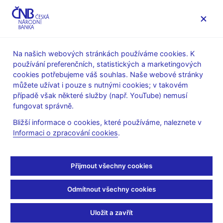
MENU
Na našich webových stránkách používáme cookies. K
používání preferenčních, statistických a marketingových
Úvod
Veřejnost
Servis pro média
cookies potřebujeme váš souhlas. Naše webové stránky
Komentáře ČNB ke zveřejněným statistickým údajům o
můžete užívat i pouze s nutnými cookies; v takovém
inflaci a HDP
případě však některé služby (např. YouTube) nemusí
fungovat správně.
9. 3. 2018
Inflace v únoru byla
Bližší informace o cookies, které používáme, naleznete v
Informaci o zpracování cookies
.
zřetelně pod prognózou
Přijmout všechny cookies
ČNB
Odmítnout všechny cookies
Komentář ČNB ke zveřejněným údajům o vývoji inflace v únoru
2018
Uložit a zavřít