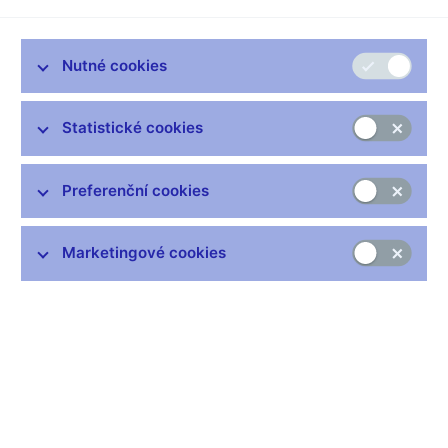
Podle dnes zveřejněných údajů vzrostla cenová hladina v srpnu
2024 meziročně o 2,2 %. Oproti předchozímu měsíci se
meziroční růst spotřebitelských cen nezměnil, a nachází se tak
Nutné cookies
v těsné blízkosti 2% cíle ČNB.
Srpnový meziroční cenový růst byl ve srovnání s letní
Statistické cookies
prognózou ČNB rychlejší o čtyři desetiny procentního bodu. K
tomu přispěla silnější dynamika cen potravin, nápojů a tabáku, v
menší míře i mírně vyšší růst regulovaných cen. Lehce nad
Preferenční cookies
očekáváním byla také jádrová inflace. Naopak ceny pohonných
hmot klesly oproti predikci výrazněji.
Marketingové cookies
meziročně v %
ZoMP
srpen 2024
léto
skutečnost
2024
Index spotřebitelských cen
1,8
2,2
Regulované ceny
4,7
5,2