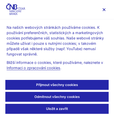
MENU
Na našich webových stránkách používáme cookies. K
používání preferenčních, statistických a marketingových
Úvod
Veřejnost
Servis pro média
cookies potřebujeme váš souhlas. Naše webové stránky
Komentáře ČNB ke zveřejněným statistickým údajům o
můžete užívat i pouze s nutnými cookies; v takovém
inflaci a HDP
případě však některé služby (např. YouTube) nemusí
fungovat správně.
10. 9. 2024
Inflace v srpnu 2024
Bližší informace o cookies, které používáme, naleznete v
Informaci o zpracování cookies
.
nepatrně nad 2% cílem
Přijmout všechny cookies
ČNB
Odmítnout všechny cookies
Komentář ČNB ke zveřejněným údajům o vývoji inflace v srpnu
2024
Uložit a zavřít