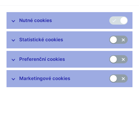
Podle dnes zveřejněných údajů vzrostla v srpnu 2019 cenová
hladina meziročně o 2,9 %. Inflace se tak nadále nachází
v horní polovině tolerančního pásma dvouprocentního cíle ČNB.
Nutné cookies
Po očištění o primární dopady změn nepřímých daní se
spotřebitelské ceny v letošním srpnu meziročně zvýšily o 3 %.
Statistické cookies
Inflace byla v srpnu o 0,3 procentního bodu nad prognózou
ČNB. K odchylce od prognózy nejvíce přispěla – stejně jako
v červenci – vyšší než očekávaná jádrová inflace. Stejným
Preferenční cookies
směrem v srpnu působil i mírně rychlejší meziroční růst cen
potravin a v menším rozsahu i mírnější než prognózovaný
pokles cen pohonných hmot. Predikce vývoje regulovaných cen
Marketingové cookies
a primárních dopadů změn nepřímých daní se naplnila.
Zveřejněná data představují mírné proinflační riziko stávající
prognózy ČNB. Podle ní inflace ve zbytku letošního roku setrvá
v horní polovině tolerančního pásma cíle ČNB, což bude
odrážet přetrvávající silné domácí cenové tlaky a vysoký růst
regulovaných cen a cen potravin. Začátkem příštího roku inflace
zvolní v souvislosti s předchozím zpřísněním měnové politiky a
odezněním aktuálně vysokého růstu regulovaných cen a