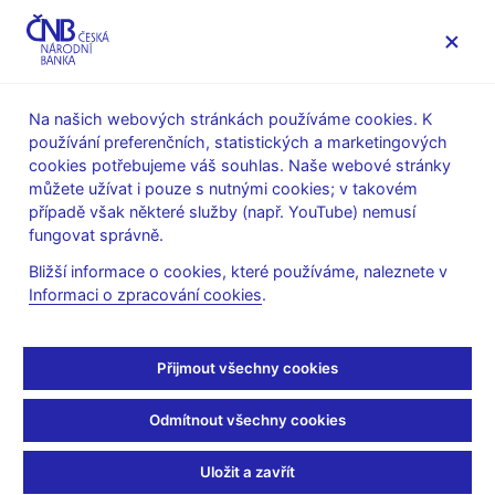
MENU
Na našich webových stránkách používáme cookies. K
používání preferenčních, statistických a marketingových
Úvod
Veřejnost
Servis pro média
cookies potřebujeme váš souhlas. Naše webové stránky
Komentáře ČNB ke zveřejněným statistickým údajům o
můžete užívat i pouze s nutnými cookies; v takovém
inflaci a HDP
případě však některé služby (např. YouTube) nemusí
fungovat správně.
10. 9. 2019
Inflace v srpnu 2019
Bližší informace o cookies, které používáme, naleznete v
Informaci o zpracování cookies
.
mírně nad prognózou
Přijmout všechny cookies
ČNB
Odmítnout všechny cookies
Komentář ČNB ke zveřejněným údajům o vývoji inflace v srpnu
2019
Uložit a zavřít