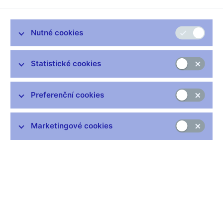
Komentář ČNB ke zveřejněným údajům o vývoji inflace v
listopadu 2019
Nutné cookies
Podle dnes zveřejněných údajů vzrostla v listopadu 2019
cenová hladina meziročně o 3,1 %. Inflace se tak oproti říjnu
Statistické cookies
zvýšila a dostala se těsně nad horní hranici tolerančního pásma
dvouprocentního cíle ČNB. Po očištění o primární dopady změn
nepřímých daní se spotřebitelské ceny v letošním listopadu
Preferenční cookies
meziročně zvýšily o 3,2 %.
Listopadový meziroční růst spotřebitelských cen byl o 0,2
Marketingové cookies
procentního bodu vyšší, než předpovídala prognóza ČNB. Na
tom se dominantně podílel neočekávaně rychlý růst cen
potravin, ve kterém se mimo jiné stále projevují dozvuky loňské
špatné úrody některých potravinářských komodit vlivem
horkého a suchého léta. Lehce vyšší, než prognóza očekávala,
byla v listopadu – stejně jako v říjnu – i jádrová inflace. O něco
mírnější než očekávaný meziroční pokles cen pohonných hmot
působil ve stejném směru. Meziroční růst regulovaných cen byl
v listopadu naopak lehce pod prognózou. Primární dopady