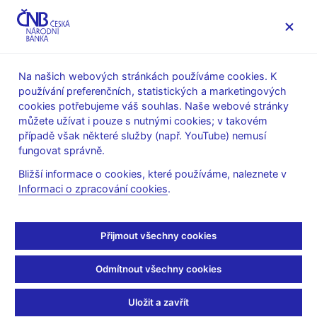
MENU
Na našich webových stránkách používáme cookies. K
používání preferenčních, statistických a marketingových
Úvod
Veřejnost
Servis pro média
cookies potřebujeme váš souhlas. Naše webové stránky
Komentáře ČNB ke zveřejněným statistickým údajům o
můžete užívat i pouze s nutnými cookies; v takovém
inflaci a HDP
případě však některé služby (např. YouTube) nemusí
fungovat správně.
10. 12. 2019
Inflace v listopadu 2019
Bližší informace o cookies, které používáme, naleznete v
Informaci o zpracování cookies
.
lehce nad prognózou a
Přijmout všechny cookies
nepatrně nad horní
hranou tolerančního
Odmítnout všechny cookies
pásma cíle ČNB
Uložit a zavřít