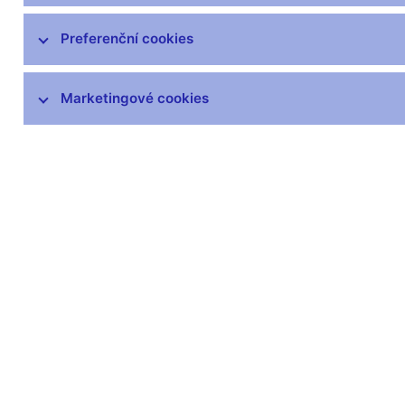
čnBlog
ČNBvlog
Preferenční cookies
ČNBpodcast
Fotogalerie
Marketingové cookies
Komentáře ČNB ke zveřejněným
statistickým údajům o inflaci a HDP
Audio, video
Prezentace pro novináře
Vystoupení, konference, semináře
Mediální karanténa
Harmonogramy a další informace
Kontakty