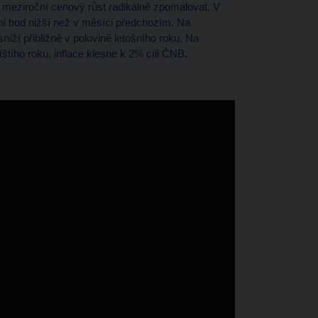
 meziroční cenový růst radikálně zpomalovat. V
ní bod nižší než v měsíci předchozím. Na
níží přibližně v polovině letošního roku. Na
íštího roku, inflace klesne k 2% cíli ČNB.