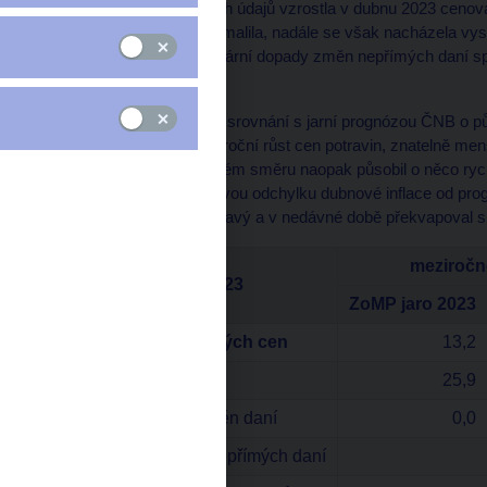
Podle dnes zveřejněných údajů vzrostla v dubnu 2023 cenová
s březnem výrazně zpomalila, nadále se však nacházela vyso
ČNB. Po očištění o primární dopady změn nepřímých daní sp
rovněž o 12,7 %.
Dubnová inflace byla ve srovnání s jarní prognózou ČNB o pů
výrazně pomalejší meziroční růst cen potravin, znatelně men
jádrová inflace. V opačném směru naopak působil o něco rych
pohonných hmot. Celkovou odchylku dubnové inflace od prog
potravin je tradičně kolísavý a v nedávné době překvapoval
meziročn
duben 2023
ZoMP jaro 2023
Index spotřebitelských cen
13,2
Regulované ceny
25,9
Primární dopady změn daní
0,0
Očištěno o změny nepřímých daní