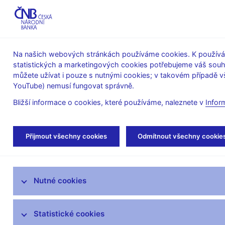
ABO-K
Na našich webových stránkách používáme cookies. K používán
statistických a marketingových cookies potřebujeme váš sou
O ČNB
Měnová
Finanční
můžete užívat i pouze s nutnými cookies; v takovém případě vš
YouTube) nemusí fungovat správně.
politika
stabilita
Bližší informace o cookies, které používáme, naleznete v
Infor
Úvod
Veřejnost
Servis pro média
Kom
Přijmout všechny cookies
Odmítnout všechny cookie
Servis pro média
Nutné cookies
Tiskové zprávy
Autorské články, rozhovory
Statistické cookies
Vystoupení a rozhovory guvernéra