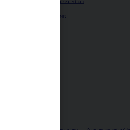
Návštěvnické centrum
ČNB
Historie ČNB
© ČNB 2026
Mapa stránek
Ochrana osobních úda