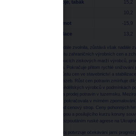
Ceny potravin, nápoje, tabák
15,2
Jádrová inflace
10,2
Ceny pohonných hmot
-15,9
Měnověpolitická inflace
13,2
Jádrová inflace v dubnu dále zvolnila, zůstává však nadále z
postupné odeznívání růstu zahraničních výrobních cen a zc
korekci donedávna rostoucích ziskových marží výrobců, pro
jak cen zboží, tak služeb. Pokračuje přitom rychlé snižová
projevuje zpomalování růstu cen ve stavebnictví a stabiliza
zvýšených úrokových sazeb. Růst cen potravin zmírňuje dík
komodit i domácích zemědělských výrobců v podmínkách pok
maloobchodních tržeb za prodej potravin v tuzemsku. Meziroč
i v dubnu jeho dynamika pokračovala v mírném zpomalování,
některých distributorů pod cenový strop. Ceny pohonných h
vedle vývoje na trhu s ropou a posilujícího kurzu koruny so
z loňského roku danou rozpoutáním ruské agrese na Ukrajin
Pozorovaný cenový vývoj potvrzuje očekávání jarní prognózy,