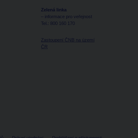
Zelená linka
– informace pro veřejnost
Tel.: 800 160 170
Zastoupení ČNB na území
ČR
jů
Právní ujednání
Prohlášení o přístupnosti