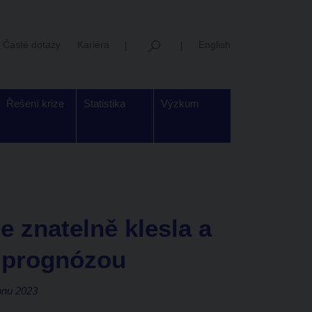
Časté dotazy
Kariéra
English
Řešení krize
Statistika
Výzkum
e znatelně klesla a
 prognózou
bnu 2023