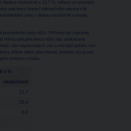
 hladina meziročně o 12,7 %. Inflace ve srovnání
ko nad horní hranicí tolerančního pásma cíle
otřebitelské ceny v dubnu meziročně vzrostly
l procentního bodu nižší. Příčinou byl zejména
ší měrou přispěla lehce nižší než očekávaná
lejší růst regulovaných cen a mírnější pokles cen
nózy přitom nelze přeceňovat, protože vývoj cen
 spíše směrem vzhůru.
ě v %
skutečnost
12,7
26,4
0,0