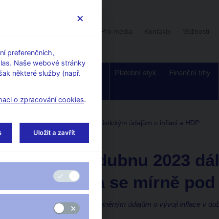
Uživatelská sekce
Stalo se
Pro média
Kontakty
Stížnosti
í preferenčních,
hlas. Naše webové stránky
Dohled a
Bankovky a
Platební styk
Finanční trhy
ak některé služby (např.
regulace
mince
maci o zpracování cookies
.
entáře ČNB ke zveřejněným statistickým údajům o inflaci a HDP
s
Uložit a zavřít
11. 5. 2023
Inflace v dubnu 2023 dál
nacházela se mírně pod
Komentář ČNB ke zveřejněným údajům o vývoji inflace v du