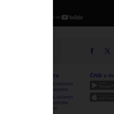
tter
odkazy
ČNB extra
ČNB v m
a
Vystoupení, rozhovory
a články guvernéra
ázky
Vystoupení, rozhovory
ajetku
a články guvernéra
ných prostor
(úplný výpis)