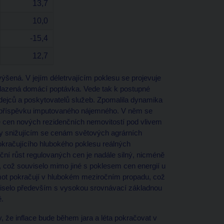
13,7
10,0
-15,4
12,7
výšená. V jejím déletrvajícím poklesu se projevuje
hlazená domácí poptávka. Vede tak k postupné
dejců a poskytovatelů služeb. Zpomalila dynamika
ní příspěvku imputovaného nájemného. V něm se
ce cen nových rezidenčních nemovitostí pod vlivem
y snižujícím se cenám světových agrárních
račujícího hlubokého poklesu reálných
ní růst regulovaných cen je nadále silný, nicméně
 což souviselo mimo jiné s poklesem cen energií u
mot pokračují v hlubokém meziročním propadu, což
uviselo především s vysokou srovnávací základnou
ě.
 že inflace bude během jara a léta pokračovat v