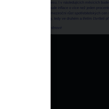
započatém strmém poklesu. I v následujících měsících bude
každém dalším měsíci bude inflace o více než jeden procent
jednociferné hodnoty se meziroční růst spotřebitelských cen s
horizontu měnové politiky, tedy ve druhém a třetím čtvrtletí př
Petr Král, ředitel sekce měnové