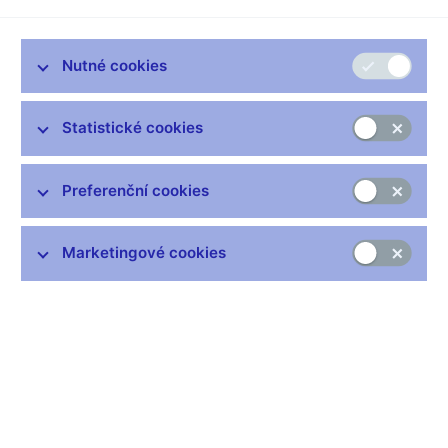
v listopadu 2023
Podle dnes zveřejněných údajů vzrostla v listopadu 2023
Nutné cookies
cenová hladina meziročně o 7,3 %. Oproti předchozímu měsíci
poklesla meziroční inflace o 1,2 procentního bodu. Meziroční
růst spotřebitelských cen byl přitom i v listopadu ovlivněn
Statistické cookies
statistickým efektem snížené srovnávací základy v posledním
čtvrtletí loňského roku. V říjnu 2022 totiž došlo k prudkému
zlevnění elektřiny pro domácnosti kvůli statistickému promítnutí
Preferenční cookies
příspěvku na úsporný tarif a odpuštění poplatku na podporované
zdroje energie. Bez vlivu úsporného tarifu by inflace v letošním
listopadu činila 4,7 % (v říjnu 5,8 %).
Marketingové cookies
Listopadová meziroční inflace byla ve srovnání s podzimní
prognózou ČNB o 0,2 procentního bodu vyšší. Zapříčinilo to o
něco mírnější zpomalení meziročního růstu regulovaných cen.
Naopak jádrová inflace zpomalila nepatrně více, než
předpovídala prognóza. Rovněž meziroční pokles cen
pohonných hmot byl ve srovnání s podzimní prognózou
výraznější. Prakticky ve shodě s predikcí potom zvolnila
meziroční inflace v oddíle potravin, nápojů a tabáku.