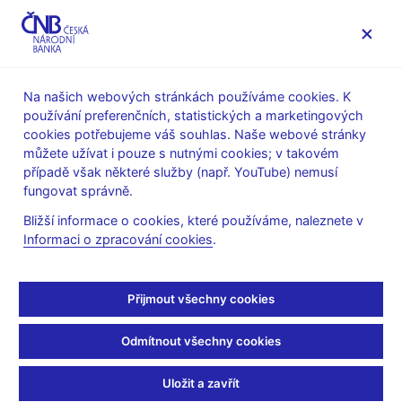
MENU
Na našich webových stránkách používáme cookies. K
používání preferenčních, statistických a marketingových
Úvod
Veřejnost
Servis pro média
cookies potřebujeme váš souhlas. Naše webové stránky
Komentáře ČNB ke zveřejněným statistickým údajům o
můžete užívat i pouze s nutnými cookies; v takovém
inflaci a HDP
případě však některé služby (např. YouTube) nemusí
fungovat správně.
11. 12. 2023
Inflace se v listopadu
Bližší informace o cookies, které používáme, naleznete v
Informaci o zpracování cookies
.
2023 v souladu s
Přijmout všechny cookies
prognózou vrátila k
viditelnému poklesu
Odmítnout všechny cookies
Uložit a zavřít
Komentář ČNB ke zveřejněným údajům o vývoji inflace