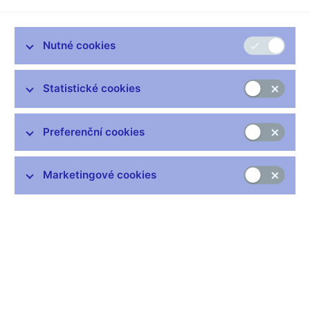
pod říjnovou prognózou ČNB
Podle dnes zveřejněných údajů se meziroční inflace v prosinci
Nutné cookies
2006 mírně zvýšila na 1,7 %
z 1,5 % v listopadu. Pokračuje tak pozvolný návrat inflace blíže
k 3% cíli ČNB.
Statistické cookies
Meziměsíčně se cenová hladina v prosinci zvýšila o 0,2 %.
Vzrostly zejména ceny potravin, které nenavázaly na svůj
Preferenční cookies
překvapivě utlumený vývoj z předchozích dvou měsíců. Zvýšily
se také ceny odívání a obuvi, které postupně zmírňují svůj
dlouhotrvající meziroční pokles. K mírným pohybům směrem
Marketingové cookies
nahoru došlo i u cen stravovacích a ubytovacích služeb
a v oddíle rekreace a kultura. Klesly naopak ceny pohonných
hmot, odrážející vývoj na světových trzích s ropou, a též ceny
alkoholických nápojů.
Prosincový údaj dle očekávání dále zvýraznil odchylku
cenového vývoje od stávající prognózy ČNB, zpracované
v říjnu 2006. Po celé 4. čtvrtletí minulého roku byla inflace oproti
prognóze utlumenější a v meziročním pohledu zakončila rok o