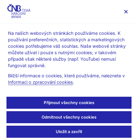
MENU
Na našich webových stránkách používáme cookies. K
používání preferenčních, statistických a marketingových
Úvod
Veřejnost
Servis pro média
cookies potřebujeme váš souhlas. Naše webové stránky
Komentáře ČNB ke zveřejněným statistickým údajům o
můžete užívat i pouze s nutnými cookies; v takovém
inflaci a HDP
případě však některé služby (např. YouTube) nemusí
fungovat správně.
9. 1. 2007
Komentář ČNB ke
Bližší informace o cookies, které používáme, naleznete v
Informaci o zpracování cookies
.
zveřejněným údajům o
Přijmout všechny cookies
vývoji inflace v prosinci
2006
Odmítnout všechny cookies
Uložit a zavřít
Inflace byla v celém 4. čtvrtletí roku 2006