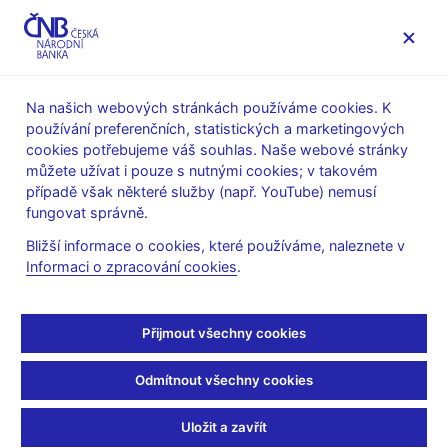
MENU
Na našich webových stránkách používáme cookies. K
používání preferenčních, statistických a marketingových
Úvod
Veřejnost
Servis pro média
cookies potřebujeme váš souhlas. Naše webové stránky
Autorské články, rozhovory
můžete užívat i pouze s nutnými cookies; v takovém
případě však některé služby (např. YouTube) nemusí
6. 9. 2007
fungovat správně.
Zůstali v závětří
Bližší informace o cookies, které používáme, naleznete v
Informaci o zpracování cookies
.
M. Šimáček, M. Kollár
(Ekonom 6.9.2007 strana 72, rubrika:
Peníze - trendy)
Přijmout všechny cookies
Čeští investoři zůstanou uchráněni. Realitní krize, vyvolaná
Odmítnout všechny cookies
problémy méně bonitních klientů (subprime market) se
splácením stále dražších hypoték, se jich příliš nedotkne.
Uložit a zavřít
Většina z nich totiž investuje konzervativně a stojí tak stranou