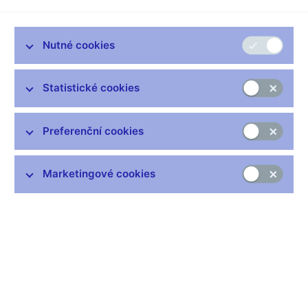
problémů, k nimž přispělo hlavně zdražování úvěrů v USA a
sekuritizace amerických subprime hypoték.
Nutné cookies
Finanční ústavy sdružují tyto rizikové cenné papíry do tzv.
poolů a za asistence investičních bank emitují dluhopisy, které
Statistické cookies
jsou jimi kryty. Hypotékami kryté dluhopisy (CDO) mají díky
asistenci velkých investičních domů přes značnou rizikovost
vysoký rating a je o ně velký zájem. Příliš se s nimi ovšem
Preferenční cookies
neobchoduje. Při posuzování jejich ceny je tak možné vycházet
pouze z modelů a nikoliv situace na trhu.
Marketingové cookies
Nikdo tak vlastně neví, jaká je jejich skutečná hodnota.
Díky angažovanosti evropských bank v USA se potíže s těmito
instrumenty přelily i do Evropy. Běžní čeští investoři si je však
těžko do svého portfolia nakoupili, protože se na tomto trhu
neangažují.
Stejně tak neinvestovali do podílových fondů, které nabízejí
podobné produkty. Jejich konzervativní přístup k investování se