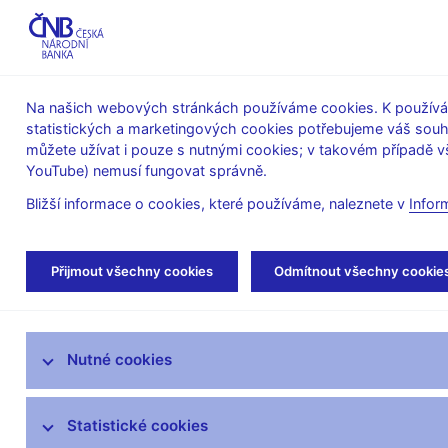
ABO-K
Na našich webových stránkách používáme cookies. K používán
statistických a marketingových cookies potřebujeme váš sou
O ČNB
Měnová
Finanční
můžete užívat i pouze s nutnými cookies; v takovém případě vš
YouTube) nemusí fungovat správně.
politika
stabilita
Bližší informace o cookies, které používáme, naleznete v
Infor
Úvod
Veřejnost
Servis pro média
Aut
Přijmout všechny cookies
Odmítnout všechny cookie
Servis pro média
Nutné cookies
Tiskové zprávy
Autorské články, rozhovory
Statistické cookies
Vystoupení a rozhovory guvernéra