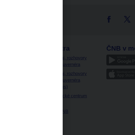
tter
odkazy
ČNB extra
ČNB v m
a
Vystoupení, rozhovory
a články guvernéra
ázky
Vystoupení, rozhovory
ajetku
a články guvernéra
ných prostor
(úplný výpis)
Návštěvnické centrum
ČNB
Historie ČNB