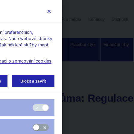
Uživatelská sekce
Stalo se
Pro média
Kontakty
Stížnosti
í preferenčních,
hlas. Naše webové stránky
Dohled a
Bankovky a
Platební styk
Finanční trhy
ak některé služby (např.
regulace
mince
maci o zpracování cookies
.
orské články, rozhovory
s
Uložit a zavřít
29. 6. 2009
Zdeněk Tůma: Regulace 
revolucí