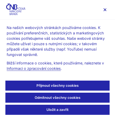
MENU
Na našich webových stránkách používáme cookies. K
používání preferenčních, statistických a marketingových
Úvod
Veřejnost
Servis pro média
cookies potřebujeme váš souhlas. Naše webové stránky
Autorské články, rozhovory
můžete užívat i pouze s nutnými cookies; v takovém
případě však některé služby (např. YouTube) nemusí
15. 8. 2022
Michl Aleš
fungovat správně.
Zápisky z návštěvy
Bližší informace o cookies, které používáme, naleznete v
Informaci o zpracování cookies
.
letecké základny
Aleš Michl
(Mladá fronta DNES 15. 8. 2022 strana 8, rubrika
Přijmout všechny cookies
Názory)
Odmítnout všechny cookies
Jestřábi a holubice
O víkendu jsem navštívil leteckou základnu v Čáslavi. Znovu po
Uložit a zavřít
dvou letech. Výborné vztahy napříč složkami státu jsou klíč k