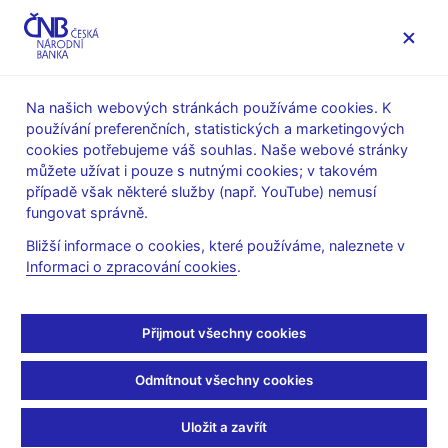
MENU
Na našich webových stránkách používáme cookies. K
používání preferenčních, statistických a marketingových
Úvod
Veřejnost
Servis pro média
cookies potřebujeme váš souhlas. Naše webové stránky
Autorské články, rozhovory
můžete užívat i pouze s nutnými cookies; v takovém
případě však některé služby (např. YouTube) nemusí
9. 12. 2021
Král Petr
fungovat správně.
Za inflaci si můžeme i
Bližší informace o cookies, které používáme, naleznete v
Informaci o zpracování cookies
.
sami. Úrokové sazby
ještě porostou
Přijmout všechny cookies
Rozhovor s
P. Králem, ředitelem sekce měnové
Odmítnout všechny cookies
Jaroslav Balvín
(Deník 9. 12. 2021)
Uložit a zavřít
Česká národní banka (ČNB) zaskočila pandemií otřesený trh i