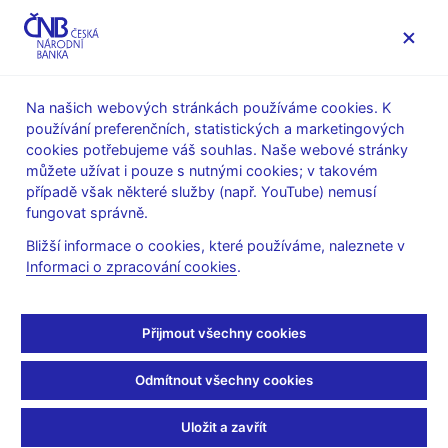
MENU
Na našich webových stránkách používáme cookies. K
používání preferenčních, statistických a marketingových
Úvod
Veřejnost
Servis pro média
cookies potřebujeme váš souhlas. Naše webové stránky
Autorské články, rozhovory
můžete užívat i pouze s nutnými cookies; v takovém
případě však některé služby (např. YouTube) nemusí
9. 10. 2006
fungovat správně.
Velmi chytrý Valach
Bližší informace o cookies, které používáme, naleznete v
Informaci o zpracování cookies
.
Miroslav Motejlek
(Týden 9.10.2006 strana 34, tubrika:
Rozhovor)
Přijmout všechny cookies
Čtyřicetiletý profesor Jan Frait pochází ze Slavičína na Zlínsku,
Odmítnout všechny cookies
studoval v Ostravě a dnes řídí měnovou politiku České národní
banky. Na konci letošního listopadu mu končí první šestileté
Uložit a zavřít
období ve vedení centrální banky. O jeho dalším osudu