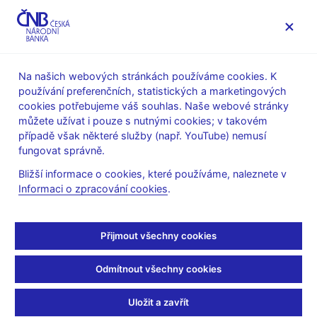
MENU
Na našich webových stránkách používáme cookies. K
používání preferenčních, statistických a marketingových
Úvod
Veřejnost
Servis pro média
cookies potřebujeme váš souhlas. Naše webové stránky
Autorské články, rozhovory
můžete užívat i pouze s nutnými cookies; v takovém
případě však některé služby (např. YouTube) nemusí
20. 5. 2013
Singer Miroslav
fungovat správně.
V Žernosekách naléval
Bližší informace o cookies, které používáme, naleznete v
Informaci o zpracování cookies
.
víno guvernér ČNB
Michal Závada
(Litoměřický deník, 20.5.2013, Rubrika: Titulní
Přijmout všechny cookies
strana, Strana: 1)
Odmítnout všechny cookies
Nejdůležitější ekonom v ČR pěstuje révu na
svazích v Žalhosticích
Uložit a zavřít