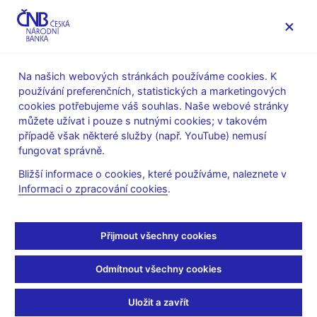
MENU
Na našich webových stránkách používáme cookies. K
používání preferenčních, statistických a marketingových
Úvod
Veřejnost
Servis pro média
cookies potřebujeme váš souhlas. Naše webové stránky
Autorské články, rozhovory
můžete užívat i pouze s nutnými cookies; v takovém
případě však některé služby (např. YouTube) nemusí
21. 5. 2020
Benda Vojtěch
fungovat správně.
V. Benda k inflaci na
Bližší informace o cookies, které používáme, naleznete v
Informaci o zpracování cookies
.
ČT24
V. Benda, člen bankovní rady ČNB
hostem pořadu Studio ČT24
Přijmout všechny cookies
(ČT24 21. 5. 2020, pořad Studio ČT24)
Odmítnout všechny cookies
Video (externí odkaz na web ČT24)
Daniel TAKÁČ, moderátor
Uložit a zavřít
Jak už jsem říkal, ta základní čísla 3,3 %, česká roční inflace