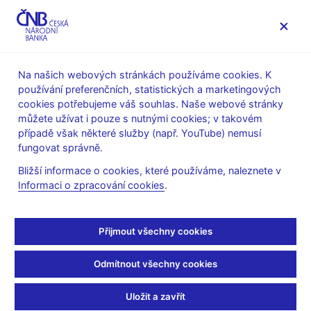
MENU
Na našich webových stránkách používáme cookies. K
používání preferenčních, statistických a marketingových
Úvod
Veřejnost
Servis pro média
cookies potřebujeme váš souhlas. Naše webové stránky
Autorské články, rozhovory
můžete užívat i pouze s nutnými cookies; v takovém
případě však některé služby (např. YouTube) nemusí
21. 2. 2003
Tůma Zdeněk
fungovat správně.
Úvahy nad další
Bližší informace o cookies, které používáme, naleznete v
Informaci o zpracování cookies
.
existencí Union banky
Z. Tůma: vystoupení na ČT 1, 21.2.2003
Přijmout všechny cookies
(Události, komentáře)
Odmítnout všechny cookies
Jan NĚMEC, moderátor
--------------------
Uložit a zavřít
My se teď pojďme podívat, jak vypadla historie krachů českých