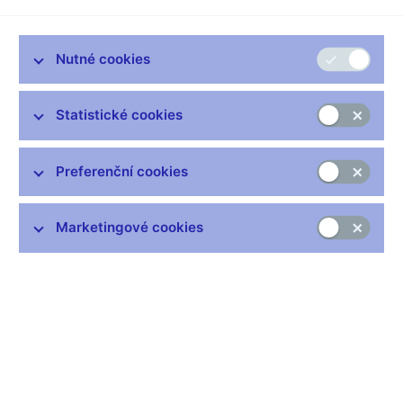
bank za posledních třináct let.
Markéta IVIČIČOVÁ, redaktorka
Nutné cookies
--------------------
Od roku 1990 kvůli problémům v hospodaření muselo ukončit
svoji činnost osmnáct českých bank, a to přesto, že stát
Statistické cookies
pomohl bankám částkou přesahující pět set miliard korun. Jako
první zavedla Česká národní banka nucenou správu v září 1993
Kreditní a Průmyslové bance. Od července 1994 je v likvidaci
Preferenční cookies
Banka Bohemia. Neúspěšný pro české bankovnictví byl rok
1996, kdy Česká národní banka zavedla nucenou správu
například v Ekoagrobance, První Slezské bance, Realitbance,
Marketingové cookies
Velkomoravské bance nebo v Agrobance. Roku 1996 dále
Union banka převzala Evrobanku a bankovní dům Skala. Ty
jsou nyní bez licence a v likvidaci. O dva roky později přišla o
bankovní licenci také Pragobanka. Další rok Universal banka a
Moravia Banka. V roce 2002 se souhlasem vlády uvalila Česká
národní banka nucenou správu na Investiční a Poštovní banku.
Ta se vloni sloučila s ČSOB.
Jan NĚMEC, moderátor