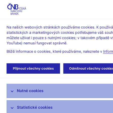
ABO-K
Na našich webových stránkách používáme cookies. K používán
statistických a marketingových cookies potřebujeme váš sou
O ČNB
Měnová
Finanční
můžete užívat i pouze s nutnými cookies; v takovém případě vš
YouTube) nemusí fungovat správně.
politika
stabilita
Bližší informace o cookies, které používáme, naleznete v
Infor
Úvod
Veřejnost
Servis pro média
Aut
Přijmout všechny cookies
Odmítnout všechny cookie
Servis pro média
Nutné cookies
Tiskové zprávy
Autorské články, rozhovory
Statistické cookies
Vystoupení a rozhovory guvernéra