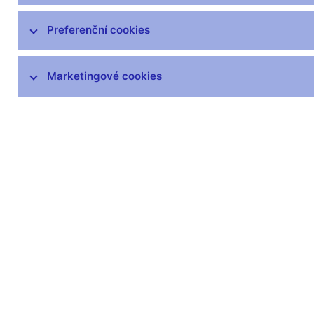
čnBlog
ČNBvlog
Preferenční cookies
ČNBpodcast
Fotogalerie
Marketingové cookies
Komentáře ČNB ke zveřejněným
statistickým údajům o inflaci a HDP
Audio, video
Prezentace pro novináře
Vystoupení, konference, semináře
Mediální karanténa
Harmonogramy a další informace
Kontakty