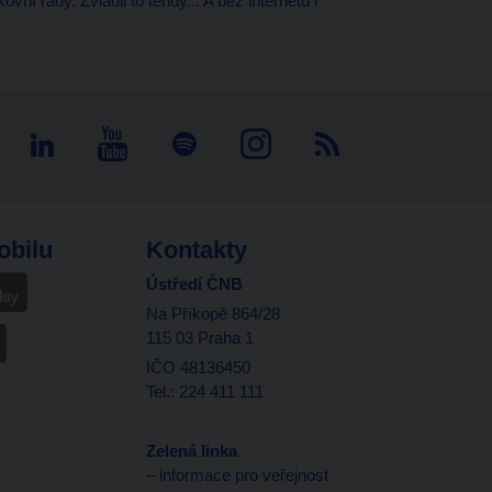
ní rady. Zvládli to tehdy... A bez internetu i
obilu
Kontakty
Ústředí ČNB
Na Příkopě 864/28
115 03 Praha 1
IČO 48136450
Tel.: 224 411 111
Zelená linka
– informace pro veřejnost