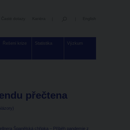
Časté dotazy
Kariéra
English
Řešení krize
Statistika
Výzkum
kendu přečtena
 Názory)
fellnera Španělská chřipka – Příběh pandemie z