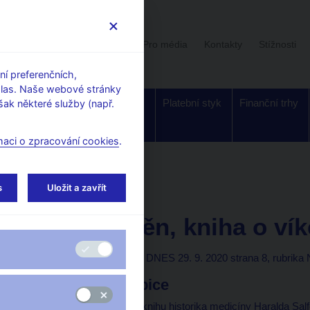
Uživatelská sekce
Stalo se
Pro média
Kontakty
Stížnosti
í preferenčních,
hlas. Naše webové stránky
Dohled a
Bankovky a
Platební styk
Finanční trhy
ak některé služby (např.
regulace
mince
maci o zpracování cookies
.
orské články, rozhovory
s
Uložit a zavřít
29. 9. 2020
Michl Aleš
Úkol splněn, kniha o ví
Aleš Michl
(Mladá fronta DNES 29. 9. 2020 strana 8, rubrika
Jestřábi a holubice
O víkendu jsem pročetl knihu historika medicíny Haralda Sal