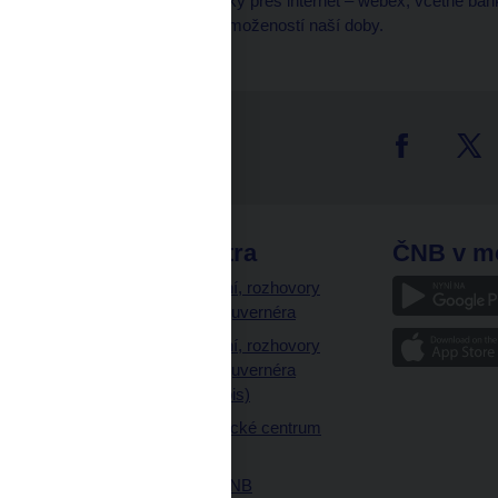
aplikace e-rouška. Mítinky přes internet – webex, včetně bankov
všemožných dalších vymožeností naší doby.
tter
odkazy
ČNB extra
ČNB v m
a
Vystoupení, rozhovory
a články guvernéra
ázky
Vystoupení, rozhovory
ajetku
a články guvernéra
ných prostor
(úplný výpis)
Návštěvnické centrum
ČNB
Historie ČNB