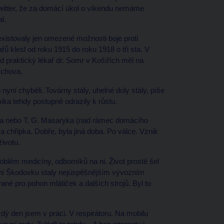
witter, že za domácí úkol o víkendu nemáme
l.
existovaly jen omezené možnosti boje proti
ů klesl od roku 1915 do roku 1918 o tři sta. V
ad praktický lékař dr. Somr v Košířích měl na
míchova.
nyní chyběli. Továrny stály, uhelné doly stály, píše
ika tehdy postupně odrazily k růstu.
šína nebo T. G. Masaryka (nad rámec domácího
ma chřipka. Dobře, byla jiná doba. Po válce. Vznik
životu.
problém medicíny, odborníků na ni. Život prostě šel
ešní Škodovku staly nejúspěšnějším vývozním
né pro pohon mlátiček a dalších strojů. Byl to
dý den jsem v práci. V respirátoru. Na mobilu