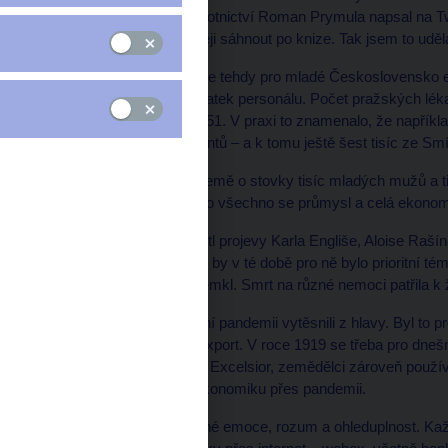
roku 1918. Ministr zdravotnictví Roman Prymula napsal na T
nikam moc chodit a raději sáhnout po knize. Tak jsem to uděla
Salfellner v knize píše, že tehdy pro mladé Československo 
chřipce. Panoval nedostatek personálu. Počet pražských lékař
roce 1919 jich bylo jen 451. V praxi to znamenalo, že napříkl
starosti deset tisíc pacientů – a k tomu ještě šest tisíc ze S
Válka připravila české země o stovky tisíc mladých mužů a ti 
v knize Salfellner. Přes to všechno se průmysl a celá ekonom
Když jsem zpětně pročetl projevy Karla Engliše, Aloise Ra
úkolu), nenašel jsem, že by v té době pro ně bylo prioritní té
republiky, který národ semkl. Smrt na různé nemoci patřila k 
Ale jako by tehdy globální pandemii vytěsnili z hlavy. Byl to 
dál. Země potřebovala export. V roce 1919 se třeba pro dn
artiklem motorové pluhy Excelsior, zemědělci zároveň používa
obchod, který přenesl ekonomiku přes pandemii.
Proto si říkám: klid, žádné emoce, rozum a ohleduplnost. Kaž