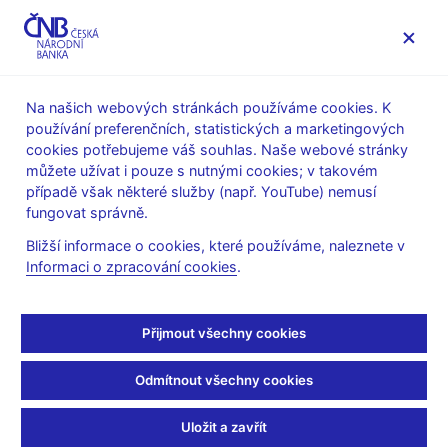
MENU
Na našich webových stránkách používáme cookies. K
používání preferenčních, statistických a marketingových
Úvod
Veřejnost
Servis pro média
cookies potřebujeme váš souhlas. Naše webové stránky
Autorské články, rozhovory
můžete užívat i pouze s nutnými cookies; v takovém
případě však některé služby (např. YouTube) nemusí
19. 9. 2007
Tomšík Vladimír
fungovat správně.
Tomšík z ČNB nečeká v
Bližší informace o cookies, které používáme, naleznete v
Informaci o zpracování cookies
.
září změnu sazeb –
Bloomberg
Přijmout všechny cookies
Reuters
(finance.cz 19.9.2007, rubrika: Zpravodajství ČTK)
Odmítnout všechny cookies
Uložit a zavřít
Česká národní banka (ČNB) pravděpodobně ponechá tento