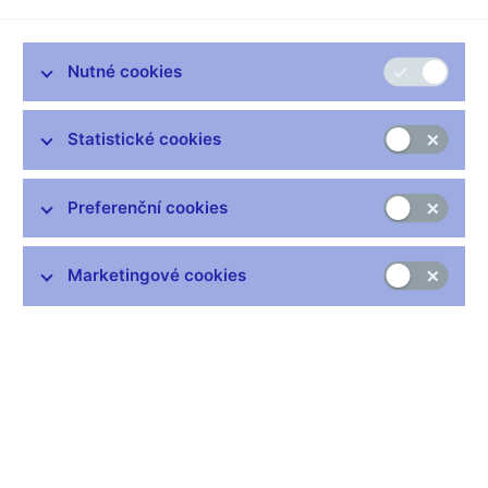
měsíc úrokové sazby beze změny s tím, jak koruna nečekaně
posílila, citovala ve středu člena bankovní rady Vladimíra
Tomšíka agentura Bloomberg.
Nutné cookies
"Nevidím důvod (pro zvýšení úrokových sazeb na jednání
27.září)," řekl Tomšík v úterním rozhovoru pro agenturu.
Statistické cookies
ČNB letos již pomocí úrokových sazeb zasáhla třikrát do
nastavení měnové politiky - v květnu, červenci a srpnu - v
Preferenční cookies
obavách z probouzející se inflace.
Klíčová repo sazba tak stoupla na 3,25 procenta z úrovně 2,50
Marketingové cookies
procenta ze začátku roku.
Tomšík dodal, že nemůže vyloučit další zvýšení sazeb, protože
údaje z ekonomiky z posledních několika týdnů "jsou v souladu
s prognózou, která předpokládá vyšší sazby".
"Co nás překvapilo, je kurs (koruny)," řekl také Tomšík.
Koruna v pondělí posílila na historický rekord proti jednotné
evropské měně 27,385 za euro , a pokořila tak dosavadní