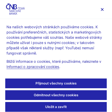
MENU
Na našich webových stránkách používáme cookies. K
používání preferenčních, statistických a marketingových
Úvod
Veřejnost
Servis pro média
cookies potřebujeme váš souhlas. Naše webové stránky
Autorské články, rozhovory
můžete užívat i pouze s nutnými cookies; v takovém
případě však některé služby (např. YouTube) nemusí
16. 9. 2024
Holub Tomáš
fungovat správně.
Tomáš Holub: Ukončit
Bližší informace o cookies, které používáme, naleznete v
Informaci o zpracování cookies
.
cyklus snižování sazeb
by teď bylo předčasné
Přijmout všechny cookies
Rozhovor s
Tomášem Holubem, členem bankovní rady ČNB
Odmítnout všechny cookies
Kryštof Chamonikolas, Peter Laca
(Bloomberg 16. 9. 2024)
Uložit a zavřít
„Při pohledu na ekonomiku já osobně nevidím žádné riziko