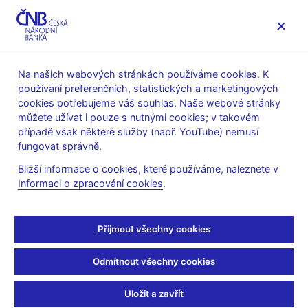
MENU
Na našich webových stránkách používáme cookies. K
používání preferenčních, statistických a marketingových
Úvod
Veřejnost
Servis pro média
cookies potřebujeme váš souhlas. Naše webové stránky
Autorské články, rozhovory
můžete užívat i pouze s nutnými cookies; v takovém
případě však některé služby (např. YouTube) nemusí
11. 1. 2008
Holman Robert
fungovat správně.
Švejnarovo eurobláznění
Bližší informace o cookies, které používáme, naleznete v
Informaci o zpracování cookies
.
Robert Holman
(Mladá fronta DNEs 11.1.2008 strana 9,
Rubrika: Názory)
Přijmout všechny cookies
Odmítnout všechny cookies
Americký profesor Jan Švejnar nás nabádá k rychlému
nahrazení koruny eurem. Proč? Plníme maastrichtská kritéria
Uložit a zavřít
(s výjimkou schodku veřejných financí), euro bude pro nás