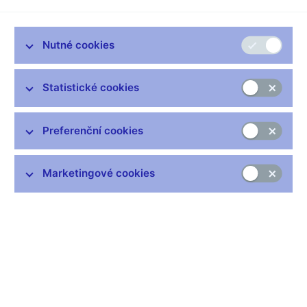
výhodné vzhledem k silnému hospodářskému propojení s
eurozónou a neustálé výkyvy kurzu české ekonomice škodí.
Dovolím si o každém z jeho tvrzení polemizovat.
Nutné cookies
Na euro nejsme připraveni. Česká cenová hladina zatím
dosahuje jen přibližně 57 procent cenové hladiny vyspělých
Statistické cookies
zemí Evropské unie (v roce 1998 to bylo asi 48 procent).
Přibližování cenových hladin se nyní děje prostřednictvím
posilování koruny k euru. Jakmile bychom přijali euro, česká
Preferenční cookies
cenová hladina by se od toho okamžiku začala přibližovat té
evropské prostřednictvím vyšší české inflace. Přitom bychom
však žili již s evropskými úrokovými sazbami, které by pak
Marketingové cookies
nepochybně byly vzhledem k vyšší domácí inflaci příliš nízké.
Naše ekonomika by se přehřívala, což by mohlo mít fatální
důsledky. Pokud Jan Švejnar nebere tyto skutečnosti v úvahu,
nezná české ekonomické reálie a nahlíží na nás z dálky
americké univerzity.
Není pravda, že kromě schodku veřejných financí plníme
ostatní maastrichtská kritéria. K těmto kritériím patří nízká
inflace a stabilita měnového kurzu v systému ERM II. Plnění