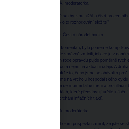
Daniela PÍSAŘOVICOVÁ, moderátorka
--------------------
Pane guvernére, úrokové sazby jsou nižší o čtvrt procentníh
zůstanou nezměněny, bylo to rozhodování složité?
Zdeněk TŮMA, guvernér, Česká národní banka
--------------------
Už to zaznělo ve vašem komentáři, bylo poměrně komplikova
jedné straně, jak sami jste správně zmínili, inflace je v 
přesvědčeni, že v příštím roce opravdu půjde poměrně rych
jenom pár měsíců dopředu a nejen na aktuální údaje. A druhá
ekonomika zpomaluje, takže to, čeho jsme se obávali a proč
roce, to znamená, byli jsme na vrcholu hospodářského cyklu a
ekonomiky, tak ta situace se momentálně mění a proinflační 
Dalo by se hovořit o mzdách, které představují určité inflační
ekonomiky povede k vyprchání inflačních tlaků.
Daniela PÍSAŘOVICOVÁ, moderátorka
--------------------
Vy jste sám v tom předchozím příspěvku zmínil, že jste se s