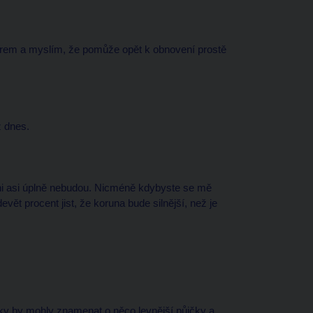
měrem a myslím, že pomůže opět k obnovení prostě
ž dnes.
eni asi úplně nebudou. Nicméně kdybyste se mě
devět procent jist, že koruna bude silnější, než je
oky by mohly znamenat o něco levnější půjčky a