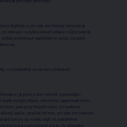
sedmdesát pět setin procenta?
síců dopředu a pro nás ten klíčový horizont je
že stávající vysoká úroveň inflace může ovlivnit
ní mohla promítnout například ve vyšší mzdové
budoucna.
zby, co konkrétně se od nich očekává?
vali a i já jsem o tom hovořil, zpomalující
se bude vyvíjet inflace, nesmíme zapomínat na to,
 bychom, pokud by hrozilo riziko, že budeme
vní důvod, takže, stručně řečeno, pro nás tím hlavním
ování koruny by mohlo dojít i k podstřelení
rosto klíčová a samozřejmě má to i ty důsledky,