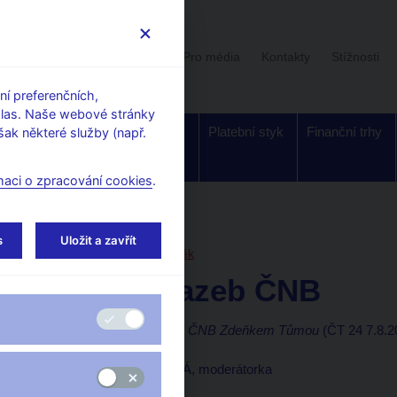
Uživatelská sekce
Stalo se
Pro média
Kontakty
Stížnosti
í preferenčních,
hlas. Naše webové stránky
Dohled a
Bankovky a
Platební styk
Finanční trhy
ak některé služby (např.
regulace
mince
maci o zpracování cookies
.
orské články, rozhovory
s
Uložit a zavřít
7. 8. 2008
Tůma Zdeněk
Snížení sazeb ČNB
Rozhovor s guvernérem ČNB Zdeňkem Tůmou
(ČT 24 7.8.2
Daniela PÍSAŘOVICOVÁ, moderátorka
--------------------