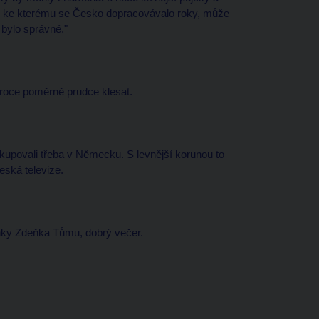
, ke kterému se Česko dopracovávalo roky, může
 bylo správné."
 roce poměrně prudce klesat.
nakupovali třeba v Německu. S levnější korunou to
ská televize.
anky Zdeňka Tůmu, dobrý večer.