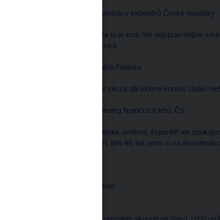
Jiří GRUND, předseda Asociace exportérů České republiky
--------------------
Já to velice vítám, protože to je krok tím nejsprávnějším s
rovnováhy v naší ekonomice.
Tomáš VLK, ekonom, Patria Finance
--------------------
Ve výhledu, řekněme, půl roku a dál vidíme korunu slabší ne
Viktor KOTLÁN, hlavní stratég finančních trhů, ČS
--------------------
Myslím si, že oslabení nějaké uvidíme, exportéři ale spokoj
zeptal třeba na horizont tří, pěti let, tak jsem si na devadesát 
dnes.
Jan HREŇO, redaktor
Přemysl ŠRÁMEK, redaktor
redaktor
--------------------
I když české banky jsou prozatím skoupé na slovo, nižší úr