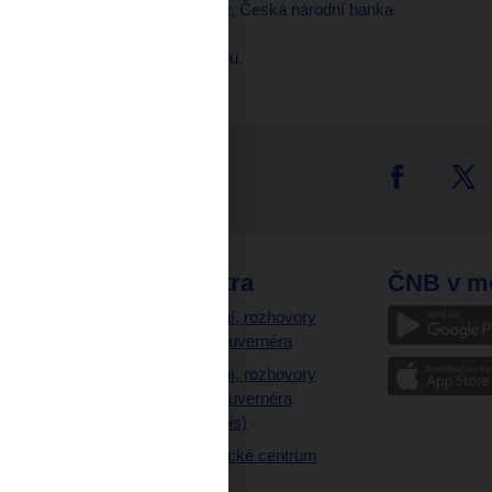
Zdeněk TŮMA, guvernér, Česká národní banka
--------------------
Tady děkuji, na shledanou.
tter
odkazy
ČNB extra
ČNB v m
a
Vystoupení, rozhovory
a články guvernéra
ázky
Vystoupení, rozhovory
ajetku
a články guvernéra
ných prostor
(úplný výpis)
Návštěvnické centrum
ČNB