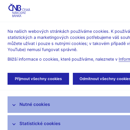
ABO-K
Na našich webových stránkách používáme cookies. K používán
statistických a marketingových cookies potřebujeme váš sou
O ČNB
Měnová
Finanční
můžete užívat i pouze s nutnými cookies; v takovém případě vš
YouTube) nemusí fungovat správně.
politika
stabilita
Bližší informace o cookies, které používáme, naleznete v
Infor
Úvod
Veřejnost
Servis pro média
Aut
Přijmout všechny cookies
Odmítnout všechny cookie
Servis pro média
Nutné cookies
Tiskové zprávy
Autorské články, rozhovory
Statistické cookies
Vystoupení a rozhovory guvernéra