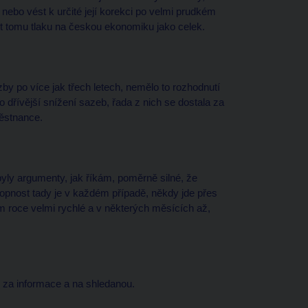
 nebo vést k určité její korekci po velmi prudkém
it tomu tlaku na českou ekonomiku jako celek.
y po více jak třech letech, nemělo to rozhodnutí
 dřívější snížení sazeb, řada z nich se dostala za
městnance.
 byly argumenty, jak říkám, poměrně silné, že
opnost tady je v každém případě, někdy jde přes
ím roce velmi rychlé a v některých měsících až,
 za informace a na shledanou.