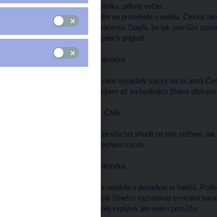
Čtvrteční zprávy z ekonomiky, pěkný večer.
Spekulace předchozích dní se proměnila v realitu. Česká nár
třech letech na tři a půl procenta. Doufá, že tak pomůže zpom
lidé budou muset v obchodech připlatit.
Pavla RENČÍNOVÁ, redaktorka
--------------------
Padesát na padesát, tak ráno vypadaly sázky na to, jestli Č
řekli jednomyslně ano, ovšem až po hodinách žhavé diskuse
Zdeněk TŮMA, guvernér ČNB
--------------------
Přestože nakonec jsme se všichni shodli na tom snížení, tak
argumenty třeba pro ponechání sazeb.
Pavla RENČÍNOVÁ, redaktorka
--------------------
A záměr se splnil. Koruna oslabila o dvaadvacet haléřů. Podo
snížení úroků jenom zmínil. Dnešní rozhodnutí centrální bank
oslabení koruny, které z něj vyplývá, jim velmi pomůže.