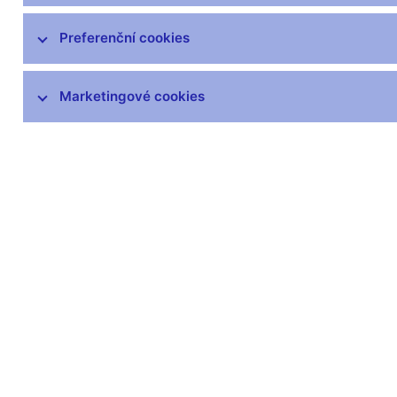
čnBlog
ČNBvlog
Preferenční cookies
ČNBpodcast
Fotogalerie
Marketingové cookies
Komentáře ČNB ke zveřejněným
statistickým údajům o inflaci a HDP
Audio, video
Prezentace pro novináře
Vystoupení, konference, semináře
Mediální karanténa
Harmonogramy a další informace
Kontakty