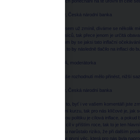
naopak mluvily pro to jejich ponechání na té úrovni tři celé 
Zdeněk TŮMA, guvernér, Česká národní banka
--------------------
Tak ponechání, byť, jak jsem už zmínil, díváme se několik mě
dvanáct až osmnáct měsíců, tak přece jenom je určitá obava, 
inflační očekávání a potom by se jaksi tato inflační očekává
požadavky a podobně, a to by následně tlačilo na inflaci do 
Daniela PÍSAŘOVICOVÁ, moderátorka
--------------------
Co konkrétně by tedy vaše rozhodnutí mělo přinést, nižší sa
Zdeněk TŮMA, guvernér, Česká národní banka
--------------------
Nesmíme zapomínat na to, byť i ve vašem komentáři jste zmiňo
ekonomika, velké posílení kurzu, tak pro nás klíčové je, jak 
že ten rámec pro měnovou politiku je cílová inflace, a pokud
podstřelovat náš inflační cíl v příštím roce, tak to je ten hla
důvodem bylo, že pomalu narůstalo riziko, že při dalším posil
inflačního cíle. Takže to je první věc, která pro nás byla nap