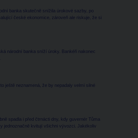
odní banka skutečně snížila úrokové sazby, po
alující české ekonomice, zároveň ale riskuje, že si
eská národní banka sníží úroky. Bankéři nakonec
.
 to ještě neznamená, že by nepadaly velmi silné
bně spadla i před čtrnácti dny, kdy guvernér Tůma
y jednoznačně kvitují všichni vývozci. Jakékoliv