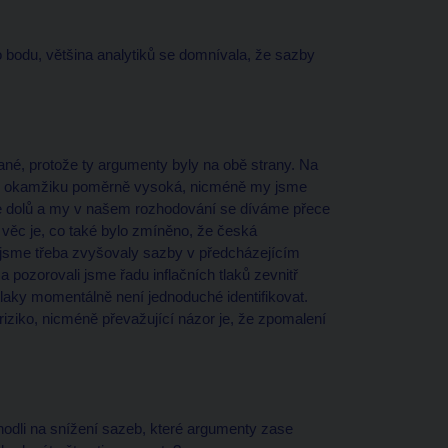
o bodu, většina analytiků se domnívala, že sazby
né, protože ty argumenty byly na obě strany. Na
daném okamžiku poměrně vysoká, nicméně my jsme
le dolů a my v našem rozhodování se díváme přece
 věc je, co také bylo zmíněno, že česká
 jsme třeba zvyšovaly sazby v předcházejícím
 pozorovali jsme řadu inflačních tlaků zevnitř
tlaky momentálně není jednoduché identifikovat.
 riziko, nicméně převažující názor je, že zpomalení
hodli na snížení sazeb, které argumenty zase