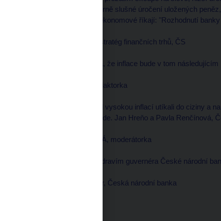
hypotéky. Naopak poměrně slušné úročení uložených peněz
být brzo pasé. I tak ale ekonomové říkají: "Rozhodnutí banky
Viktor KOTLÁN, hlavní stratég finančních trhů, ČS
--------------------
Ono skutečně to vypadá, že inflace bude v tom následujícím
Pavla RENČÍNOVÁ, redaktorka
--------------------
V současnosti Češi před vysokou inflací utíkali do ciziny a 
už ale tak výhodné nebude. Jan Hreňo a Pavla Renčínová, Če
Daniela PÍSAŘOVICOVÁ, moderátorka
--------------------
A já už teď po telefonu zdravím guvernéra České národní b
Zdeněk TŮMA, guvernér, Česká národní banka
--------------------
Dobrý večer.