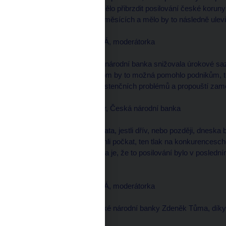
věříme tomu, že by to mělo přibrzdit posilování české koruny
posilování v posledních měsících a mělo by to následně ulev
Daniela PÍSAŘOVICOVÁ, moderátorka
--------------------
Pane guvernére, Česká národní banka snižovala úrokové sazb
už přijít dříve, přece jenom by to možná pomohlo podnikům, to
doby silné koruny do existenčních problémů a propouští za
Zdeněk TŮMA, guvernér, Česká národní banka
--------------------
Tak to je nekonečná debata, jestli dřív, nebo později, dneska
bychom ještě mohli, mohli počkat, ten tlak na konkurencesch
posilování koruny, pravda je, že to posilování bylo v posledn
řekl bych, překotné.
Daniela PÍSAŘOVICOVÁ, moderátorka
--------------------
Tak to byl guvernér České národní banky Zdeněk Tůma, díky