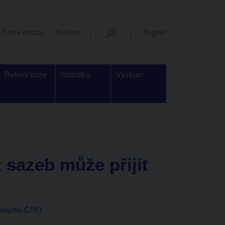
Časté dotazy
Kariéra
English
Řešení krize
Statistika
Výzkum
t sazeb může přijít
odajství ČTK)