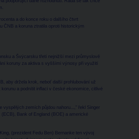
ina podporující dané rozhodnutí. Rada se tak chce
m.
rocenta a do konce roku o dalšího čtvrt
u ČNB a koruna ztratila oproti historickým
onsku a Švýcarsku třetí nejnižší mezi průmyslově
í koruny za aktiva s vyššími výnosy při využití
B, aby držela krok, neboť další prohlubování už
 korunu a podnítit inflaci v české ekonomice, citlivé
 ve vyspělých zemích půjdou nahoru...," řekl Singer
y (ECB), Bank of England (BOE) a americké
 King, (prezident Fedu Ben) Bernanke ten vývoj