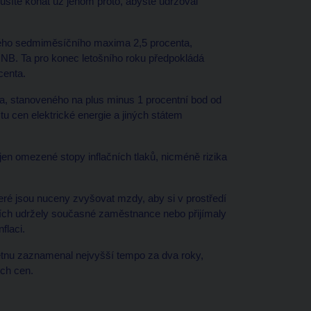
síte konat už jenom proto, abyste udržoval
ového sedmiměsíčního maxima 2,5 procenta,
NB. Ta pro konec letošního roku předpokládá
centa.
ma, stanoveného na plus minus 1 procentní bod od
tu cen elektrické energie a jiných státem
jen omezené stopy inflačních tlaků, nicméně rizika
teré jsou nuceny zvyšovat mzdy, aby si v prostředí
ích udržely současné zaměstnance nebo přijímaly
flaci.
větnu zaznamenal nejvyšší tempo za dva roky,
ých cen.