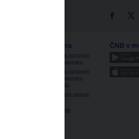
tter
odkazy
ČNB extra
ČNB v m
a
Vystoupení, rozhovory
a články guvernéra
ázky
Vystoupení, rozhovory
ajetku
a články guvernéra
ných prostor
(úplný výpis)
Návštěvnické centrum
ČNB
Historie ČNB