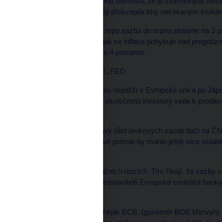
když se většina jejích členů domnívá, že je zformována větš
vyhnout tomu, aby později překvapila trhy nečekaným kroke
Investoři sázejí na to, že repo sazba do srpna stoupne na 3 p
procentního bodu s tím, jak se inflace pohybuje nad prognózo
maximům z přelomu roku 4 procenta.
SLEDUJEME ECB, BOE, FED
České úrokové sazby jsou nejnižší v Evropské unii a po Jap
vyspělými zeměmi. Tato skutečnost investory vede k prodáván
úrokové prémie.
Singer řekl, že celosvětový růst úrokových sazeb tlačí na ČN
tak silně negativní úrokové prémie by mohlo ještě více oslabit
na měnové výkyvy.
"Všichni hovoří o proinflačních rizicích. Tím říkají, že sazby
s odkazem na výroky představitelů Evropské centrální bank
centrální banky (Fed).
"...už jen to, že si takhle nějak ECB, (guvernér BOE Mervyn)