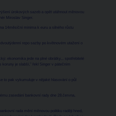
výšení úrokových sazeb a opět utáhnout měnovou
rnér Miroslav Singer.
y na 14měsíční minima k euru a silného růstu
vé dvoutýdenní repo sazby po květnovém utažení o
cký: ekonomika jede na plné obrátky... spotřebitelé
s koruny je slabší," řekl Singer v pátečním
se to pak vykumuluje v nějaké hlasování o půl
ému zasedání bankovní rady dne 28.června,
bankovní rada mění měnovou politiku raději hned,