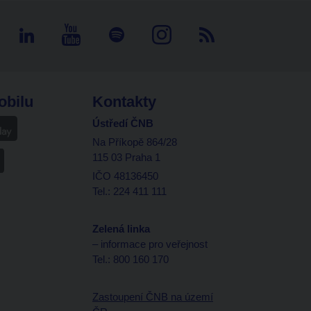
obilu
Kontakty
Ústředí ČNB
Na Příkopě 864/28
115 03 Praha 1
IČO 48136450
Tel.: 224 411 111
Zelená linka
– informace pro veřejnost
Tel.: 800 160 170
Zastoupení ČNB na území