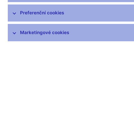
čnBlog
ČNBvlog
Preferenční cookies
ČNBpodcast
Fotogalerie
Marketingové cookies
Komentáře ČNB ke zveřejněným
statistickým údajům o inflaci a HDP
Audio, video
Prezentace pro novináře
Vystoupení, konference, semináře
Mediální karanténa
Harmonogramy a další informace
Kontakty