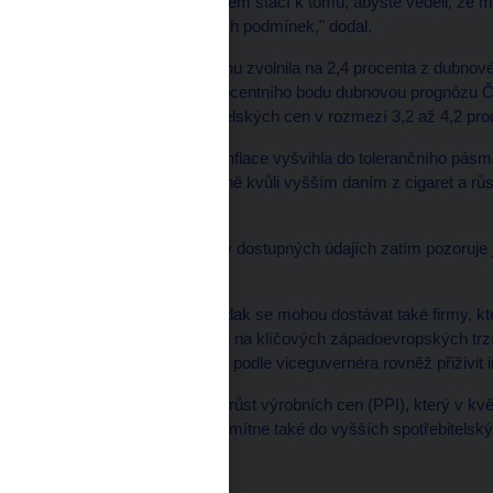
čtou, vám svým způsobem stačí k tomu, abyste věděli, že mu
neutrální vývoj měnových podmínek," dodal.
Meziroční inflace v květnu zvolnila na 2,4 procenta z dubn
překročila však o půl procentního bodu dubnovou prognózu Č
meziroční růst spotřebitelských cen v rozmezí 3,2 až 4,2 pro
Singer upozornil, že se inflace vyšvihla do tolerančního pás
cílových 3 procent, hlavně kvůli vyšším daním z cigaret a růs
regulovaných položek.
Viceguvernér uvedl, že v dostupných údajích zatím pozoruje 
podle něj rostou.
Singer naznačil, že pod tlak se mohou dostávat také firmy, k
vysoké poptávky doma i na klíčových západoevropských trz
nové. Tato situace může podle viceguvernéra rovněž přiživit in
Dalším zdrojem obav je růst výrobních cen (PPI), který v k
přičemž hrozí, že se promítne také do vyšších spotřebitelsk