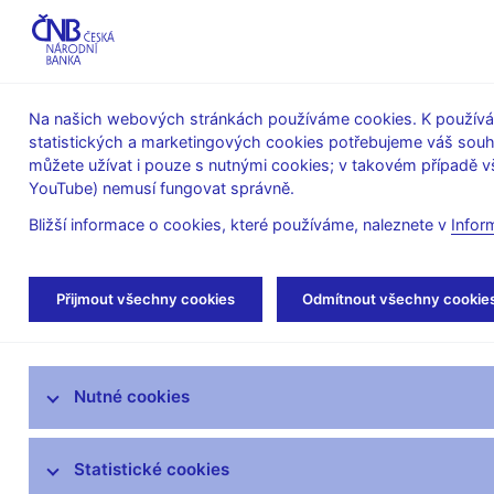
ABO-K
Na našich webových stránkách používáme cookies. K používán
statistických a marketingových cookies potřebujeme váš sou
O ČNB
Měnová
Finanční
můžete užívat i pouze s nutnými cookies; v takovém případě vš
YouTube) nemusí fungovat správně.
politika
stabilita
Bližší informace o cookies, které používáme, naleznete v
Infor
Úvod
Veřejnost
Servis pro média
Aut
Přijmout všechny cookies
Odmítnout všechny cookie
Servis pro média
Nutné cookies
Tiskové zprávy
Autorské články, rozhovory
Statistické cookies
Vystoupení a rozhovory guvernéra