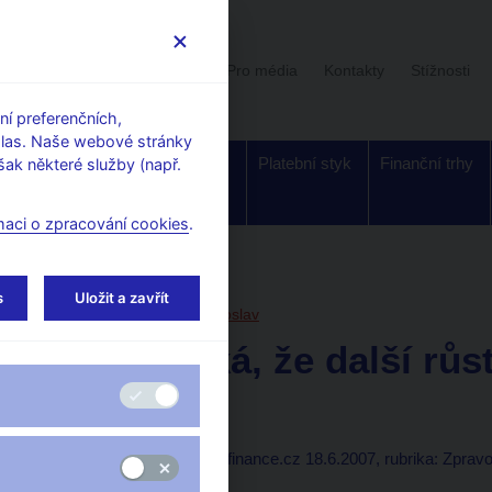
Uživatelská sekce
Stalo se
Pro média
Kontakty
Stížnosti
í preferenčních,
hlas. Naše webové stránky
Dohled a
Bankovky a
Platební styk
Finanční trhy
ak některé služby (např.
regulace
mince
maci o zpracování cookies
.
orské články, rozhovory
s
Uložit a zavřít
18. 6. 2007
Singer Miroslav
Singer říká, že další růs
brzy
Marek Petruš, Reuters
(finance.cz 18.6.2007, rubrika: Zprav