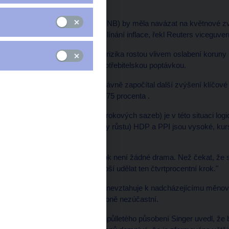
Česká národní banka (ČNB) by měla navázat na květnové z
politiku, aby zabránila vzlínání inflace, řekl Reuters viceguve
Singer uvedl, že inflační rizika rostou vlivem oslabení korun
ekonomiky taženého spotřebitelskou poptávkou.
Naznačil také, že trh správně započítal další zvýšení klíčo
25 bazických bodů na 2,75 procenta .
"Ten předpoklad růstu (úrokových sazeb) je v této situaci logi
jsou optimističtí, (hodnoty růstu) HDP a PPI jsou vysoké, kur
rozhovoru pro Reuters.
"Například čtvrtinový krok není žádné drama. Než čekat, že 
procenta, tak je určitě lepší udělat ten čtvrtprocentní krok."
Singer však své názory nevztahuje k nadcházejícímu měnov
neboť se jej pravděpodobně nezúčastní.
Na základě téměř dvouapůlletého působení Singer uvedl, že 