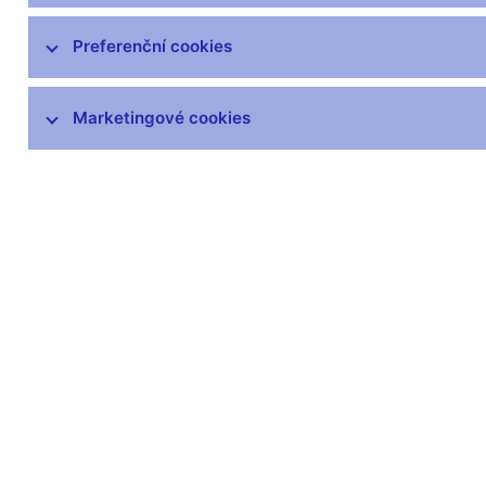
čnBlog
ČNBvlog
Preferenční cookies
ČNBpodcast
Fotogalerie
Marketingové cookies
Komentáře ČNB ke zveřejněným
statistickým údajům o inflaci a HDP
Audio, video
Prezentace pro novináře
Vystoupení, konference, semináře
Mediální karanténa
Harmonogramy a další informace
Kontakty