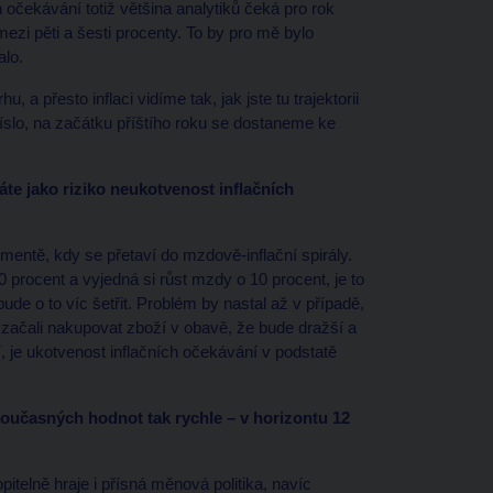
 očekávání totiž většina analytiků čeká pro rok
zi pěti a šesti procenty. To by pro mě bylo
alo.
 přesto inflaci vidíme tak, jak jste tu trajektorii
íslo, na začátku příštího roku se dostaneme ke
te jako riziko neukotvenost inflačních
mentě, kdy se přetaví do mzdově-inflační spirály.
 procent a vyjedná si růst mzdy o 10 procent, je to
de o to víc šetřit. Problém by nastal až v případě,
– začali nakupovat zboží v obavě, že bude dražší a
, je ukotvenost inflačních očekávání v podstatě
e současných hodnot tak rychle – v horizontu 12
itelně hraje i přísná měnová politika, navíc