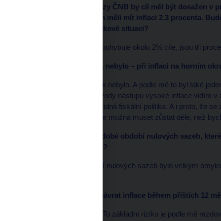
Podle poslední prognózy ČNB by cíl měl být dosažen v pr
měsíců, kdy už bychom měli mít inflaci 2,3 procenta. Bude
procentech, držet i v takové situaci?
Ve chvíli, kdy se inflace pohybuje okolo 2% cíle, jsou tři proc
Před covidem tomu tak nebylo – při inflaci na horním okr
Máte pravdu, tehdy to tak nebylo. A podle mě to byl také jed
inflační podhoubí. Ty důvody nástupu vysoké inflace vidím v zá
měnová politika a příliš volná fiskální politika. A i proto, že
„trojkou“ u sazeb budeme možná muset zůstat déle, než bych 
Bylo podle vás dlouhodobé období nulových sazeb, které 
minulé dekády, chybou?
Ano, bylo. Celé to období nulových sazeb bylo velkým omylem
přežitek.
Jaká hlavní rizika pro návrat inflace během příštích 12 mě
Vždy jsou nějaká rizika. To základní riziko je podle mě mzdově-