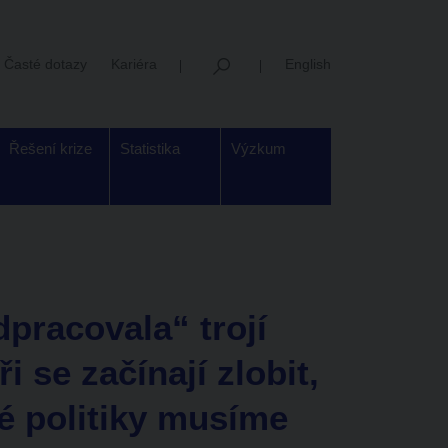
Časté dotazy
Kariéra
English
Řešení krize
Statistika
Výzkum
pracovala“ trojí
 se začínají zlobit,
é politiky musíme