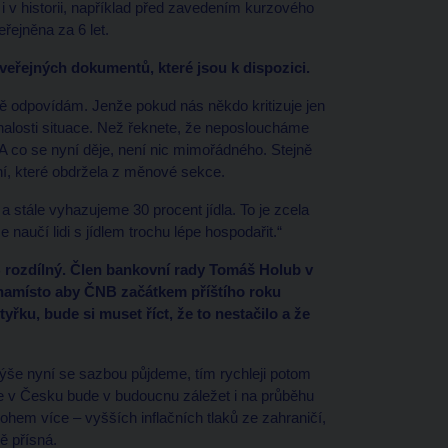
i v historii, například před zavedením kurzového
řejněna za 6 let.
 veřejných dokumentů, které jsou k dispozici.
vě odpovídám. Jenže pokud nás někdo kritizuje jen
znalosti situace. Než řeknete, že neposloucháme
 A co se nyní děje, není nic mimořádného. Stejně
ení, které obdržela z měnové sekce.
 a stále vyhazujeme 30 procent jídla. To je zcela
naučí lidi s jídlem trochu lépe hospodařit.“
ČNB rozdílný. Člen bankovní rady Tomáš Holub v
„namísto aby ČNB začátkem příštího roku
yřku, bude si muset říct, že to nestačilo a že
ýše nyní se sazbou půjdeme, tím rychleji potom
e v Česku bude v budoucnu záležet i na průběhu
ohem více – vyšších inflačních tlaků ze zahraničí,
ě přísná.