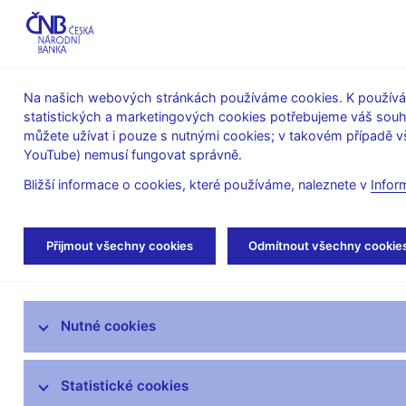
ABO-K
Na našich webových stránkách používáme cookies. K používán
statistických a marketingových cookies potřebujeme váš sou
O ČNB
Měnová
Finanční
můžete užívat i pouze s nutnými cookies; v takovém případě vš
YouTube) nemusí fungovat správně.
politika
stabilita
Bližší informace o cookies, které používáme, naleznete v
Infor
Úvod
Veřejnost
Servis pro média
Aut
Přijmout všechny cookies
Odmítnout všechny cookie
Servis pro média
Nutné cookies
Tiskové zprávy
Autorské články, rozhovory
Statistické cookies
Vystoupení a rozhovory guvernéra