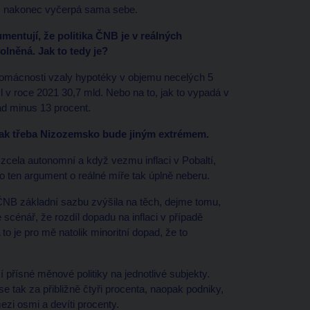
la, nakonec vyčerpá sama sebe.
entují, že politika ČNB je v reálných
lněná. Jak to tedy je?
si domácnosti vzaly hypotéky v objemu necelých 5
v roce 2021 30,7 mld. Nebo na to, jak to vypadá v
ad minus 13 procent.
aopak třeba Nizozemsko bude jiným extrémem.
 zcela autonomní a když vezmu inflaci v Pobaltí,
to ten argument o reálné míře tak úplně neberu.
 ČNB základní sazbu zvýšila na těch, dejme tomu,
cénář, že rozdíl dopadu na inflaci v případě
to je pro mě natolik minoritní dopad, že to
 přísné měnové politiky na jednotlivé subjekty.
se tak za přibližně čtyři procenta, naopak podniky,
ezi osmi a devíti procenty.