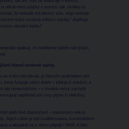
otéku, tak ten, kdo se financuje v eurech.
 někdo bere půjčky v eurech, tak zkrátka tu
namenat, že nebude mít takový zisk, ergo nebude
mezení rizika mzdově-inflační spirály,“ doplňuje
 Českou národní banku“
neustále opakují, že neděláme dobře naši práci,
nd.
ýšení hlavní úrokové sazby.
se kritici odvolávají, je hlavním podkladem pro
, který funguje velmi dobře v klidných dobách, a
yní ale nenacházíme – v modelu nelze zachytit
stupují například ani ceny plynu či elektřiny,
tě další dvě doporučení – stanovisko sekce
y. Jejich cílem je být kvalifikovanou, konstruktivní
vá a aktuálně se k němu připojil i MMF. A tato