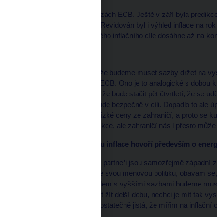
Ukazuje se to i v prognózách ECB. Ještě v září byla predikce 
prosinci ji zvýšili na 6,3. Revidován byl i výhled inflace na 
ECB počítá s tím, že svého inflačního cíle dosáhne až na kon
Tedy dvou procent.
Ano. A já se bojím toho, že budeme muset sazby držet na vyš
revidovanou prognózou ECB. Ono je to analogické s dobou 
Tehdy se komunikovalo, že bude stačit pět čtvrtletí, že se 
sazby, protože inflace bude bezpečně v cíli. Dopadlo to ale úp
dováželi jsme de facto nízké ceny ze zahraničí, a proto se k
může dělat velmi tvrdé akce, ale zahraničí nás i přesto může s
Nyní se však při dovozu inflace hovoří především o ener
Ano, ale hlavní obchodní partneři jsou samozřejmě západní 
mě nedostatečně utahuje svou měnovou politiku, obávám se, ž
odtud dovážet, a tím pádem s vyššími sazbami budeme muset 
pokud s nimi budu muset žít delší dobu, nechci je mít tak vys
momentě, kdy si budu dostatečně jistá, že mířím na inflační cí