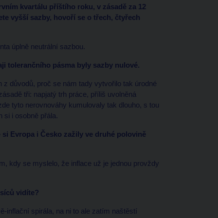
vním kvartálu příštího roku, v zásadě za 12
te vyšší sazby, hovoří se o třech, čtyřech
enta úplně neutrální sazbou.
aji tolerančního pásma byly sazby nulové.
en z důvodů, proč se nám tady vytvořilo tak úrodné
sadě tři: napjatý trh práce, příliš uvolněná
 se zde tyto nerovnováhy kumulovaly tak dlouho, s tou
si i osobně přála.
si Evropa i Česko zažily ve druhé polovině
, kdy se myslelo, že inflace už je jednou provždy
síců vidíte?
inflační spirála, na ni to ale zatím naštěstí