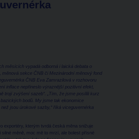
guvernérka
ch měsících vypadá odborná i laická debata o
é, měnová sekce ČNB či Mezinárodní měnový fond
Viceguvernérka ČNB Eva Zamrazilová v rozhovoru
inflace nepřineslo výraznější pozitivní efekt,
trojí zvýšení sazeb“. „Tím, že jsme posílili kurz
75 bazických bodů. My jsme tak ekonomice
m, než jsou úrokové sazby,“ říká viceguvernérka
o exportéry, kterým tvrdá česká měna snižuje
ůli silné měně, moc mě to mrzí, ale bolest přísné