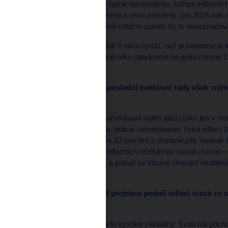
nevypadá. Podle našeho úplně nejnovějšího šetření inflačních
2023 mzdový růst mezi šesti a osmi procenty, pro 2024 pak me
přijatelné a žádnou mzdově-inflační spirálu by to nenaznačov
Za ČNB máme odhad ještě o něco vyšší, než je konsenzus trhu, a
popsal – tedy že v polovině roku spadneme na jednociferné č
dvěma procentům.
Podle zápisu jednání z poslední bankovní rady však vnímá
očekávání.
Neukotvenost inflačních očekávání vidím jako riziko jen v mo
Když to řeknu na příkladu, pokud zaměstnanec čeká inflaci 10
velký problém. Když čeká 10 procent a dostane pět, naopak bu
kdy by se lidi podle těch inflačních očekávání začali chovat 
dražší. Ale to nevidíme – a pokud se takové chování neobjeví
abstraktní pojem.
Čím to, že se podle vaší projekce podaří inflaci srazit z
měsíců?
Především je to díky efektu vysoké základny. Svou roli pochop