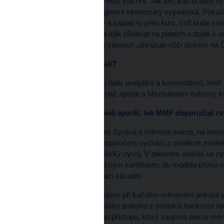
měnové politiky musíme nést všichni. Jak ten, kdo si bere hyp
Nemůže z toho jeden segment ekonomiky vypadnout. Pokud si
cenu musí zaplatit jinudy a zaplatí to přes kurz, což bude z
moct tolik zaměstnávat a tolik přidávat na platech a dojde k o
viceguvernérka, která se zároveň „ohrazuje vůči útokům na
Jaké útoky máte na mysli?
Myslím tím především tu řadu analytiků a komentátorů, kteří 
protože neposloucháme náš aparát a Mezinárodní měnový fo
A neposloucháte? Jak váš aparát, tak MMF doporučují zv
Je to velmi zúžený pohled. Zpráva z měnové sekce, na kterou 
naše rozhodování. Její doporučení vychází z predikce modelu
který popisuje běžný cyklický vývoj. V takovém období se n
nejistotu spojenou s válečným konfliktem; do modelu přímo nev
které jsou pro dnešní inflaci zásadní.
Vedle zmíněné zprávy máme při každém měnovém jednání ješ
finanční stability a stanovisko jednoho z poradců bankovní rad
oponenturou standardního přístupu, který zaujímá sekce měno