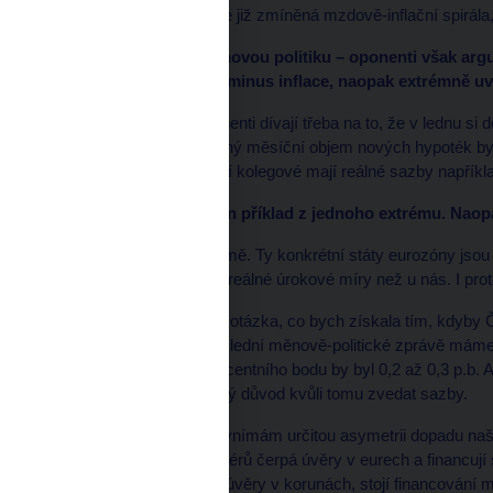
inflace, pokud nenastane již zmíněná mzdově-inflační spirá
Zmiňujete přísnou měnovou politiku – oponenti však argum
termínech, tedy sazby minus inflace, naopak extrémně uvo
Nevím, jestli se tito oponenti dívají třeba na to, že v lednu 
miliard, zatímco průměrný měsíční objem nových hypoték byl 
eurozóně. Naši slovenští kolegové mají reálné sazby napříkl
To jste si ale vybrala jen příklad z jednoho extrému. N
Vždy jde o jednotlivé země. Ty konkrétní státy eurozóny jsou
tam je úplně jiná úroveň reálné úrokové míry než u nás. I pro
Navíc je tu pochopitelně otázka, co bych získala tím, kdyby
osm procent. V naší poslední měnově-politické zprávě máme s
zvýšení sazby o půl procentního bodu by byl 0,2 až 0,3 p.b. A 
nepovažuji za dostatečný důvod kvůli tomu zvedat sazby.
Má to i další důvody: já vnímám určitou asymetrii dopadu naší
Například většina exportérů čerpá úvěry v eurech a financují 
které jsou odkázané na úvěry v korunách, stojí financování m