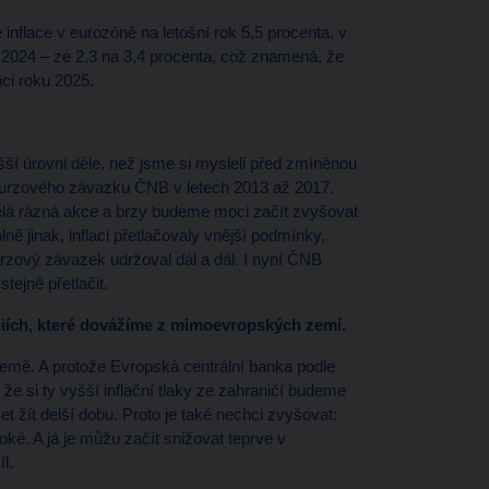
inflace v eurozóně na letošní rok 5,5 procenta, v
rok 2024 – ze 2,3 na 3,4 procenta, což znamená, že
ci roku 2025.
ší úrovni déle, než jsme si mysleli před zmíněnou
kurzového závazku ČNB v letech 2013 až 2017.
udělá rázná akce a brzy budeme moci začít zvyšovat
lně jinak, inflaci přetlačovaly vnější podmínky,
urzový závazek udržoval dál a dál. I nyní ČNB
tejně přetlačit.
giích, které dovážíme z mimoevropských zemí.
země. A protože Evropská centrální banka podle
e si ty vyšší inflační tlaky ze zahraničí budeme
žít delší dobu. Proto je také nechci zvyšovat:
oké. A já je můžu začít snižovat teprve v
l.