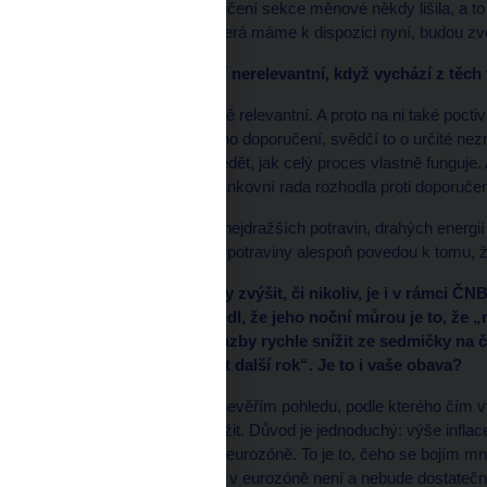
stanoviska se od doporučení sekce měnové někdy lišila, a to 
závazku. Stanoviska, která máme k dispozici nyní, budou zve
Ta kritika nicméně není nerelevantní, když vychází z těch
Samozřejmě, je částečně relevantní. A proto na ni také pocti
na základě tohoto jednoho doporučení, svědčí to o určité ne
náš aparát, měl byste vědět, jak celý proces vlastně funguje.
jako nyní i v minulosti bankovní rada rozhodla proti doporuč
„My jsme nyní v situaci nejdražších potravin, drahých energií
absurdní. Snad ty drahé potraviny alespoň povedou k tomu, že 
Pohled na to, zda sazby zvýšit, či nikoliv, je i v rámci 
rozhovoru pro E15 uvedl, že jeho noční můrou je to, že 
uvažovala o tom, jak sazby rychle snížit ze sedmičky na čt
musí tu sedmičku držet další rok“. Je to i vaše obava?
Moje obava to není. Já nevěřím pohledu, podle kterého čím v
budeme moci sazby snížit. Důvod je jednoduchý: výše inflac
dezinflačního procesu v eurozóně. To je to, čeho se bojím mn
toho, že měnová politika v eurozóně není a nebude dostatečn