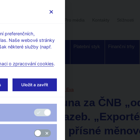
Uživatelská sekce
Stalo se
Pro média
Kontakty
Stížnosti
í preferenčních,
hlas. Naše webové stránky
Dohled a
Bankovky a
Platební styk
Finanční trhy
ak některé služby (např.
regulace
mince
maci o zpracování cookies
.
orské články, rozhovory
s
Uložit a zavřít
6. 3. 2023
Zamrazilová Eva
Silná koruna za ČNB „od
zvýšení sazeb. „Exportéři
ale bolest přísné měnov