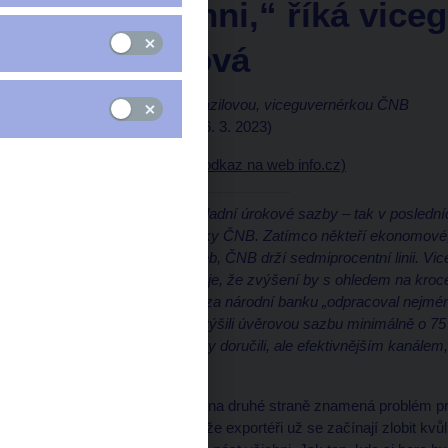
nést všichni,“ říká vice
Zamrazilová
Rozhovor s
Evou Zamrazilovou, viceguvernérkou ČNB
Vojtěch Kristen
(info.cz 6. 3. 2023)
Rozhovor (externí odkaz na web info.cz)
Boj o „osm procent“ základní úrokové sazby – tak v poslední
nastavení měnové politiky ČNB. Zatímco někteří ekonomov
doporučují zvýšení sazeb, ČNB drží sedmiprocentní linii. 
pro INFO.CZ argumentuje, že zvýšení by s ohledem na krocení 
navíc silný kurz koruny za národní banku „odpracoval nejméně 
koruny, jsme de facto zvýšili úvěrovou sazbu minimálně o 
zpřísnění měnové politiky doručili, ale efektivnějším kanále
Zamrazilová.
Velmi silná koruna však na druhé straně znamená problém pr
jejich zisky. „Je pravda, že exportéři už se začínají zlobit kv