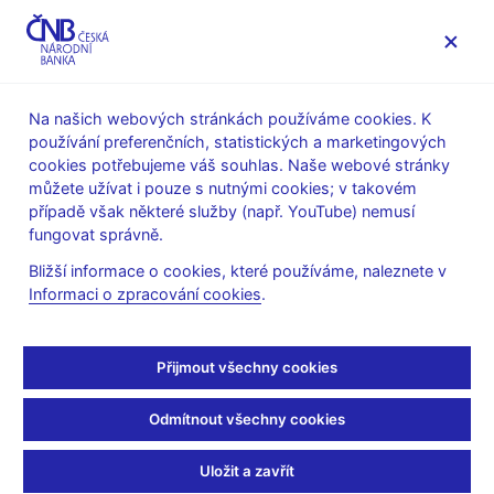
MENU
Na našich webových stránkách používáme cookies. K
používání preferenčních, statistických a marketingových
Úvod
Veřejnost
Servis pro média
cookies potřebujeme váš souhlas. Naše webové stránky
Autorské články, rozhovory
můžete užívat i pouze s nutnými cookies; v takovém
případě však některé služby (např. YouTube) nemusí
21. 12. 2008
fungovat správně.
Sedí banky zbytečně na
Bližší informace o cookies, které používáme, naleznete v
Informaci o zpracování cookies
.
penězích?
(ČT 24 21.12.2008, rubrika: 13:05 Otázky Václava Moravce II.)
Přijmout všechny cookies
Václav MORAVEC, moderátor
Odmítnout všechny cookies
--------------------
Banky podvazující ekonomiku. I tak popisují jeden z hlavních
Uložit a zavřít
problémů české ekonomiky firmy a podnikatelé. Finanční krize