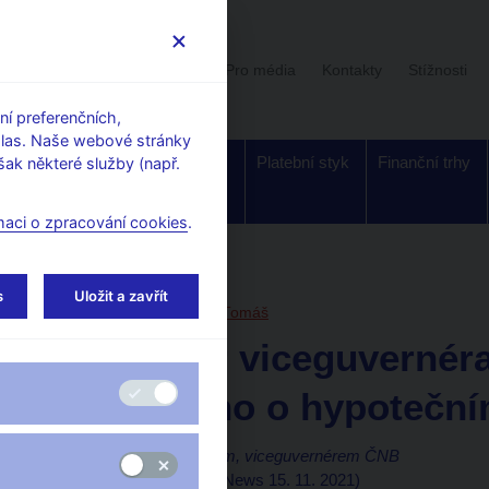
Uživatelská sekce
Stalo se
Pro média
Kontakty
Stížnosti
í preferenčních,
hlas. Naše webové stránky
Dohled a
Bankovky a
Platební styk
Finanční trhy
ak některé služby (např.
regulace
mince
maci o zpracování cookies
.
orské články, rozhovory
s
Uložit a zavřít
15. 11. 2021
Nidetzký Tomáš
Rozhovor viceguvernér
Nidetzkého o hypoteční
Rozhovor s
T. Nidetzkým, viceguvernérem ČNB
Petr Musil
(CNN Prima News 15. 11. 2021)