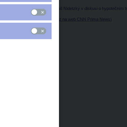
Viceguvernér ČNB Tomáš Nidetzký v diskusi o hypotečním 
Video (externí odkaz na web CNN Prima News)