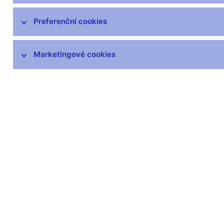
čnBlog
ČNBvlog
Preferenční cookies
ČNBpodcast
Fotogalerie
Marketingové cookies
Komentáře ČNB ke zveřejněným
statistickým údajům o inflaci a HDP
Audio, video
Prezentace pro novináře
Vystoupení, konference, semináře
Mediální karanténa
Harmonogramy a další informace
Kontakty