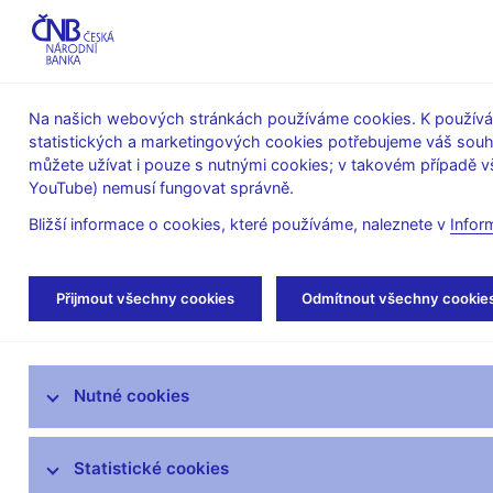
ABO-K
Na našich webových stránkách používáme cookies. K používán
statistických a marketingových cookies potřebujeme váš sou
O ČNB
Měnová
Finanční
můžete užívat i pouze s nutnými cookies; v takovém případě vš
YouTube) nemusí fungovat správně.
politika
stabilita
Bližší informace o cookies, které používáme, naleznete v
Infor
Úvod
Veřejnost
Servis pro média
Aut
Přijmout všechny cookies
Odmítnout všechny cookie
Servis pro média
Nutné cookies
Tiskové zprávy
Autorské články, rozhovory
Statistické cookies
Vystoupení a rozhovory guvernéra