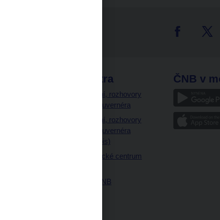
tter
odkazy
ČNB extra
ČNB v m
a
Vystoupení, rozhovory
a články guvernéra
ázky
Vystoupení, rozhovory
ajetku
a články guvernéra
ných prostor
(úplný výpis)
Návštěvnické centrum
ČNB
Historie ČNB