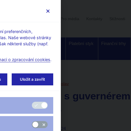
Uživatelská sekce
Stalo se
Pro média
Kontakty
Stížnosti
í preferenčních,
hlas. Naše webové stránky
Dohled a
Bankovky a
Platební styk
Finanční trhy
ak některé služby (např.
regulace
mince
maci o zpracování cookies
.
orské články, rozhovory
s
Uložit a zavřít
26. 9. 2011
Singer Miroslav
Rozhovor s guvernérem
pro ČT 24
Washington
ČT 24 25.9.2011, Studio 24