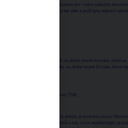
opatření, která svým způsobem jim i velmi zadlužila ekonomiku
o tom, jestli to bylo třeba a tak dále a jestli bylo nejhorší od
dělá málo.
Michal KUBAL, redaktor
--------------------
A vidíte to tedy jako rozdíl, na jedné straně Amerika, která s
hospodářství, do čehokoliv, na druhé straně Evropa, která n
deficitů?
Miroslav SINGER, guvernér ČNB
--------------------
No, tak určitě to ohnisko té debaty je Amerika versus Něme
řešení evropských problémů v tuto chvíli nejdůležitější, prot