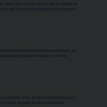
, stát a aby odvrátila nejhorší, teď lze debatovat
vráceno, ale Evropa z toho hlediska z jejich pohledu
e snaží podporovat růst většími investicemi do, do
aopak prosazuje úsporná opatření, seškrtání
cko a podobné země. Ale protože Německo je pro
ože je jediný dostatečně velký a dostatečně