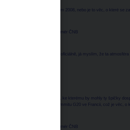
Zaznívá srovnání s rokem 2008, nebo je to věc, o které se z
Miroslav SINGER, guvernér ČNB
--------------------
Tak to srovnání zaznívá oficiálně, já myslím, že ta atmosfér
Michal KUBAL, redaktor
--------------------
Rýsuje se nějaké řešení, ke kterému by mohly ty špičky dos
anebo je to záležitost summitu G20 ve Francii, což je věc, o 
Miroslav SINGER, guvernér ČNB