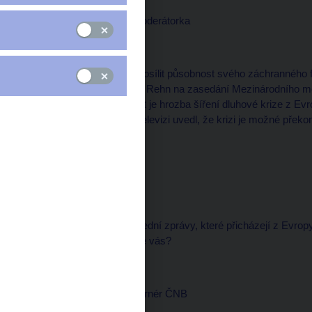
Petra BERÁNKOVÁ, moderátorka
--------------------
Eurozóna zvažuje, jak posílit působnost svého záchranného
Řekl to eurokomisař Olli Rehn na zasedání Mezinárodního 
Jedním z hlavních témat je hrozba šíření dluhové krize z E
rozhovoru pro Českou televizi uvedl, že krizi je možné překo
Michal KUBAL, redaktor
--------------------
Pane guvernére, ty poslední zprávy, které přicházejí z Evropy,
vážná je ta situace podle vás?
Miroslav SINGER, guvernér ČNB