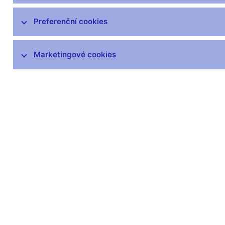
čnBlog
ČNBvlog
Preferenční cookies
ČNBpodcast
Fotogalerie
Marketingové cookies
Komentáře ČNB ke zveřejněným
statistickým údajům o inflaci a HDP
Audio, video
Prezentace pro novináře
Vystoupení, konference, semináře
Mediální karanténa
Harmonogramy a další informace
Kontakty