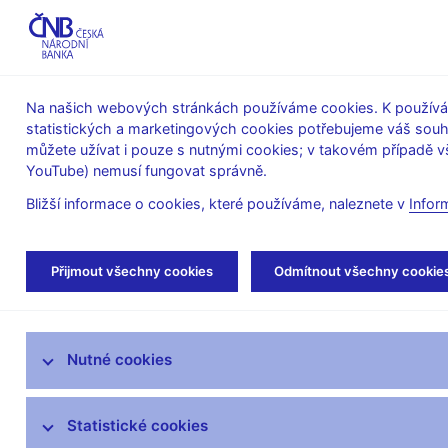
ABO-K
Na našich webových stránkách používáme cookies. K používán
statistických a marketingových cookies potřebujeme váš sou
O ČNB
Měnová
Finanční
můžete užívat i pouze s nutnými cookies; v takovém případě vš
YouTube) nemusí fungovat správně.
politika
stabilita
Bližší informace o cookies, které používáme, naleznete v
Infor
Úvod
Veřejnost
Servis pro média
Aut
Přijmout všechny cookies
Odmítnout všechny cookie
Servis pro média
Nutné cookies
Tiskové zprávy
Autorské články, rozhovory
Statistické cookies
Vystoupení a rozhovory guvernéra