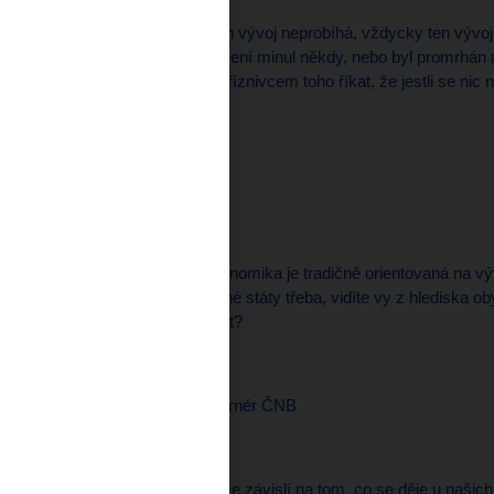
Tak já myslím, že tak ten vývoj neprobíhá, vždycky ten vývoj
čas pro nějaké levné řešení minul někdy, nebo byl promrhán
směru já zase nejsem příznivcem toho říkat, že jestli se nic
určitě ne.
Michal KUBAL, redaktor
--------------------
Vzkaz domů, česká ekonomika je tradičně orientovaná na vý
je Německo, ale i Spojené státy třeba, vidíte vy z hlediska
toho, co bude následovat?
Miroslav SINGER, guvernér ČNB
--------------------
Tak samozřejmě, že jsme závislí na tom, co se děje u našic