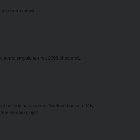
atím nesmí mluvit.
a v tomto smyslu ten rok 2008 připomíná.
pět už tady na zasedání Světové banky a IMF,
které se spekuluje?