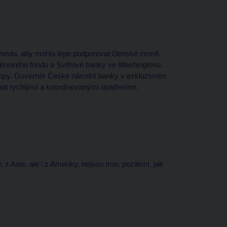
 fondu, aby mohla lépe podporovat členské země.
měnového fondu a Světové banky ve Washingtonu.
vropy. Guvernér České národní banky v exkluzivním
nat rychlými a koordinovanými opatřeními.
 z Asie, ale i z Ameriky, nejsou moc pozitivní, jak