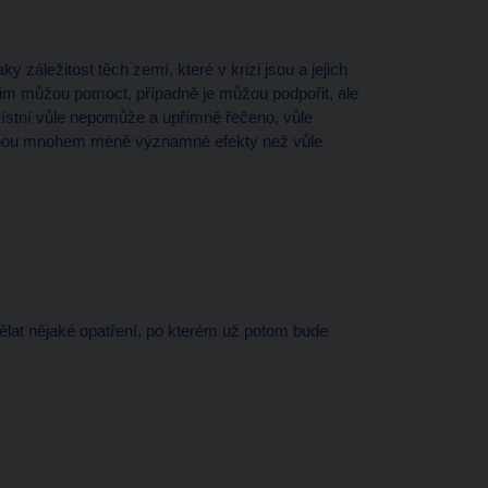
ky záležitost těch zemí, které v krizi jsou a jejich
 jim můžou pomoct, případně je můžou podpořit, ale
 místní vůle nepomůže a upřímně řečeno, vůle
šinou mnohem méně významné efekty než vůle
dělat nějaké opatření, po kterém už potom bude