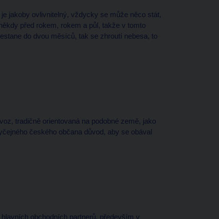
 je jakoby ovlivnitelný, vždycky se může něco stát,
 někdy před rokem, rokem a půl, takže v tomto
 nestane do dvou měsíců, tak se zhroutí nebesa, to
voz, tradičně orientovaná na podobné země, jako
 obyčejného českého občana důvod, aby se obával
h hlavních obchodních partnerů, především v