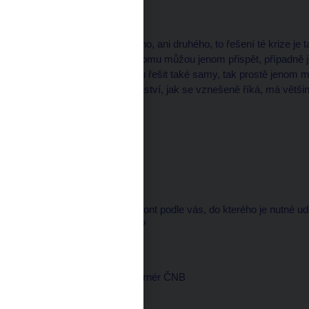
--------------------
Já myslím, že ani jednoho, ani druhého, to řešení té krize je ta
elit a ty špičky zdejší k tomu můžou jenom přispět, případně
jestli ty země to nebudou řešit také samy, tak prostě jenom
mezinárodního společenství, jak se vznešeně říká, má vět
vlastní vlády.
Michal KUBAL, redaktor
--------------------
Jaký je ten časový horizont podle vás, do kterého je nutné u
velmi těžké něco udělat?
Miroslav SINGER, guvernér ČNB
--------------------