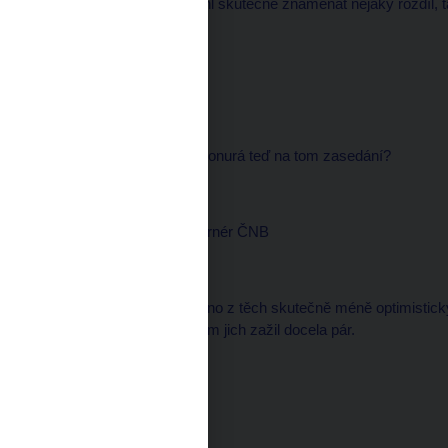
solventní (stát), aby mohl skutečně znamenat nějaký rozdíl, ta
Michal KUBAL, redaktor
--------------------
Je ta atmosféra trošku ponurá teď na tom zasedání?
Miroslav SINGER, guvernér ČNB
--------------------
Já bych řekl, že je to jedno z těch skutečně méně optimistic
o tom přemýšlím, už jsem jich zažil docela pár.
Michal KUBAL, redaktor
--------------------