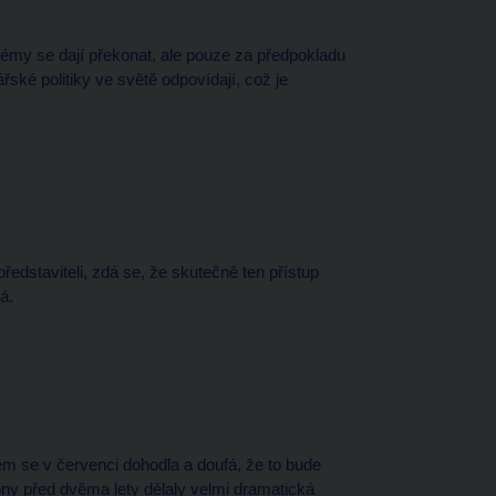
blémy se dají překonat, ale pouze za předpokladu
ské politiky ve světě odpovídají, což je
ředstaviteli, zdá se, že skutečně ten přístup
á.
čem se v červenci dohodla a doufá, že to bude
že ony před dvěma lety dělaly velmi dramatická