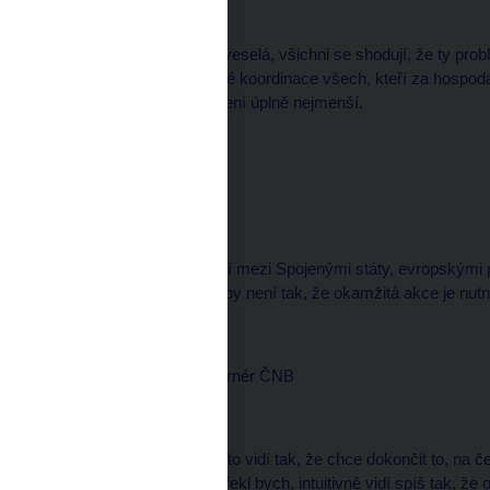
--------------------
Tak ta nálada není moc veselá, všichni se shodují, že ty pro
skutečně poměrně rychlé koordinace všech, kteří za hospodář
předpoklad, kterej zas není úplně nejmenší.
Michal KUBAL, redaktor
--------------------
Včera bylo jakési jednání mezi Spojenými státy, evropskými p
zejména na straně Evropy není tak, že okamžitá akce je nutn
Miroslav SINGER, guvernér ČNB
--------------------
Já bych řekl, že Evropa to vidí tak, že chce dokončit to, na 
stačit, Spojené státy to, řekl bych, intuitivně vidí spíš tak, 