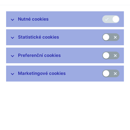
Nutné cookies
Statistické cookies
Nejčastější odkazy
Preferenční cookies
Výměna neplatných bankovek
Informace k Sberbank CZ
Marketingové cookies
Výměna poškozených peněz
Seznamy regulovaných a registrovaných subjektů
Kurzy devizového trhu
IBAN - mezinárodní číslo účtu
Aktuální prognóza
Historie diskontní sazby