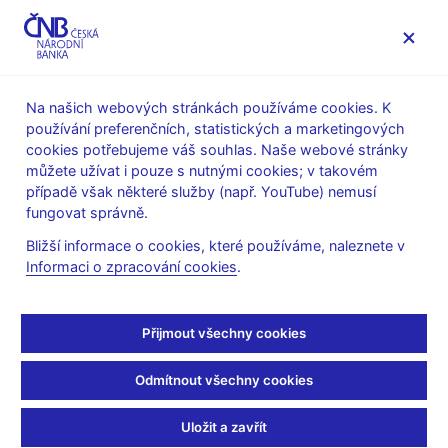
MENU
Na našich webových stránkách používáme cookies. K
používání preferenčních, statistických a marketingových
Úvod
Veřejnost
Servis pro média
cookies potřebujeme váš souhlas. Naše webové stránky
Autorské články, rozhovory
můžete užívat i pouze s nutnými cookies; v takovém
případě však některé služby (např. YouTube) nemusí
22. 2. 2019
Nidetzký Tomáš
fungovat správně.
Regulace by mohla
Bližší informace o cookies, které používáme, naleznete v
Informaci o zpracování cookies
.
fintechům sebrat jejich
jedinečnost (pdf, 185 kB)
Přijmout všechny cookies
Odmítnout všechny cookies
Uložit a zavřít
Zůstaňme v kontaktu
Newsletter