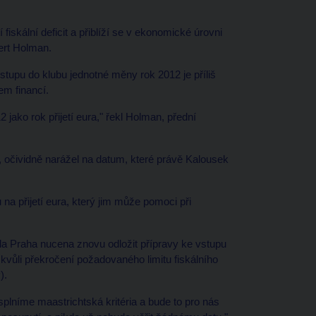
 fiskální deficit a přiblíží se v ekonomické úrovni
ert Holman.
stupu do klubu jednotné měny rok 2012 je příliš
em financí.
ako rok přijetí eura," řekl Holman, přední
, očividně narážel na datum, které právě Kalousek
a přijetí eura, který jim může pomoci při
a Praha nucena znovu odložit přípravy ke vstupu
0 kvůli překročení požadovaného limitu fiskálního
).
lníme maastrichtská kritéria a bude to pro nás