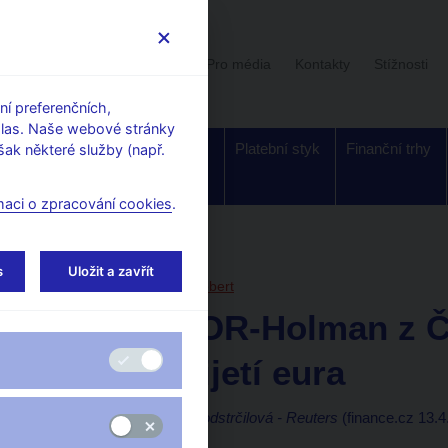
Uživatelská sekce
Stalo se
Pro média
Kontakty
Stížnosti
í preferenčních,
hlas. Naše webové stránky
Dohled a
Bankovky a
Platební styk
Finanční trhy
ak některé služby (např.
regulace
mince
maci o zpracování cookies
.
orské články, rozhovory
s
Uložit a zavřít
13. 4. 2007
Holman Robert
ROZHOVOR-Holman z Č
termín přijetí eura
Marek Petruš a Petra Vodstrčilová - Reuters
(finance.cz 13.4