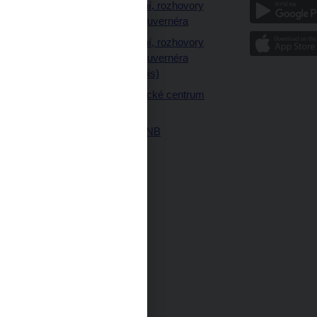
a
Vystoupení, rozhovory
a články guvernéra
ázky
Vystoupení, rozhovory
ajetku
a články guvernéra
ných prostor
(úplný výpis)
Návštěvnické centrum
ČNB
Historie ČNB