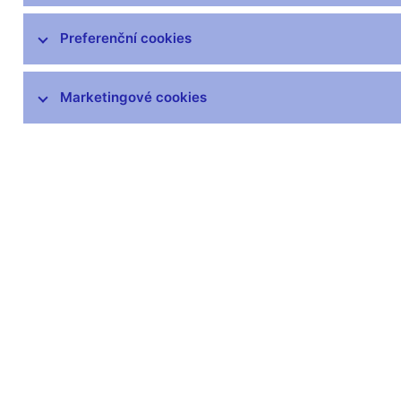
čnBlog
ČNBvlog
Preferenční cookies
ČNBpodcast
Fotogalerie
Marketingové cookies
Komentáře ČNB ke zveřejněným
statistickým údajům o inflaci a HDP
Audio, video
Prezentace pro novináře
Vystoupení, konference, semináře
Mediální karanténa
Harmonogramy a další informace
Kontakty