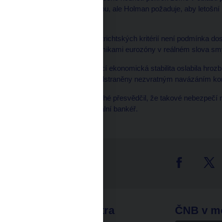
konvergence s eurozónou, ale Holman požaduje, aby letošní r
referenční hodnoty.
"Podmínka plnění maastrichtských kritérií není podmínka dos
zkonvergováni s ekonomikami eurozóny v reálném slova smy
Holman dodal, že domácí ekonomická stabilita oslabila hrozb
tvrdí, že by mohly být odstraněny nezvratným navázáním ko
"Ekonomický vývoj mnohé přesvědčil, že takové nebezpečí neh
přijetí eura," uvedl centrální bankéř.
tter
odkazy
ČNB extra
ČNB v m