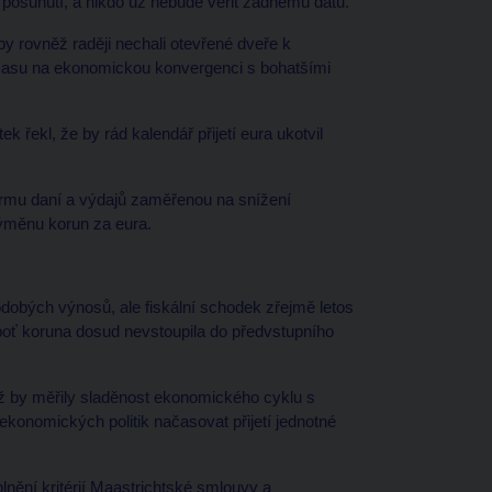
í posunutí, a nikdo už nebude věřit žádnému datu."
 by rovněž raději nechali otevřené dveře k
času na ekonomickou konvergenci s bohatšími
řekl, že by rád kalendář přijetí eura ukotvil
formu daní a výdajů zaměřenou na snížení
výměnu korun za eura.
hodobých výnosů, ale fiskální schodek zřejmě letos
boť koruna dosud nevstoupila do předvstupního
jež by měřily sladěnost ekonomického cyklu s
konomických politik načasovat přijetí jednotné
lnění kritérií Maastrichtské smlouvy a