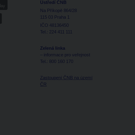
Ústředí ČNB
Na Příkopě 864/28
115 03 Praha 1
IČO 48136450
Tel.: 224 411 111
Zelená linka
– informace pro veřejnost
Tel.: 800 160 170
Zastoupení ČNB na území
ČR