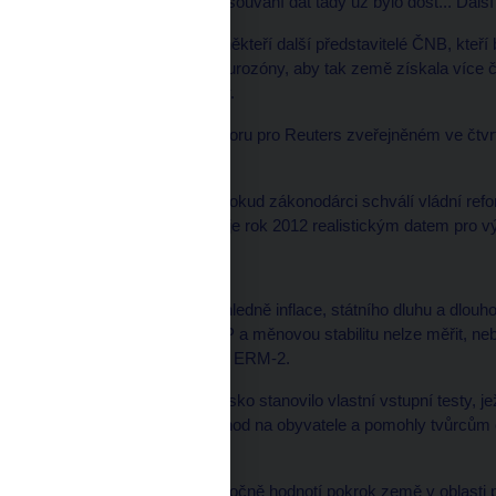
také výhodné," řekl. "Posouvání dat tady už bylo dost... Dalš
Podobný názor sdílejí i někteří další představitelé ČNB, kteří
načasování vstupu do eurozóny, aby tak země získala více 
zeměmi západní Evropy.
Kalousek však v rozhovoru pro Reuters zveřejněném ve čtvrtek 
pevným datem.
Ministr trvá na tom, že pokud zákonodárci schválí vládní re
rozpočtového schodku, je rok 2012 realistickým datem pro 
NÁRODNÍ KRITÉRIA
Česko splňuje kritéria ohledně inflace, státního dluhu a dlou
překročí 4 procenta HDP a měnovou stabilitu nelze měřit, ne
směnného mechanismu ERM-2.
Holman chce, aby si Česko stanovilo vlastní vstupní testy, 
eurozónou a reálný důchod na obyvatele a pomohly tvůrcům e
měny.
ČNB i vláda sice každoročně hodnotí pokrok země v oblasti p