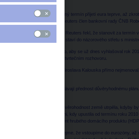
Česko by mělo určit pevný termín přijetí eura teprve, až zkrotí
bohatší eurozóně, řekl Reuters člen bankovní rady ČNB Rob
Holman v rozhovoru pro Reuters řekl, že stanovit za termín v
riskantní. Tento výrok jej staví do názorového střetu s ministr
"Nejsem zastáncem toho, aby se už dnes vyhlašoval rok 2012 j
euroskeptik v ČNB, ve čtvrtečním rozhovoru.
Ačkoli ministra financí Miroslava Kalouska přímo nejmenoval
navrhl.
Trhy a podniky obecně dávají přednost důvěryhodnému plánu n
dlouhodobém plánování.
Podle Holmana by však věrohodnost země utrpěla, kdyby byl
poté, co tak učinila už loni, kdy upustila od termínu roku 201
schodku ve výši 3 procent hrubého domácího produktu (HDP
"Buďme věrohodní a říkejme, že vstoupíme do eurozóny, až sp