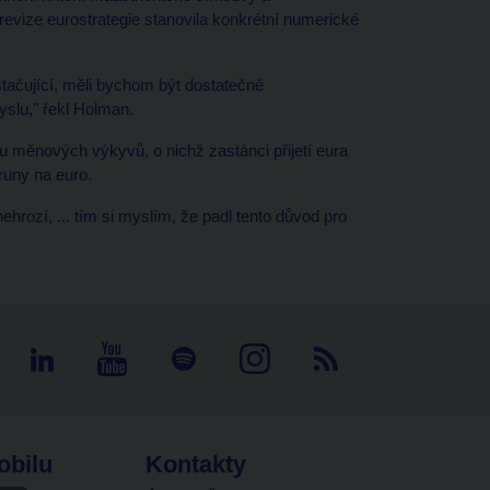
evize eurostrategie stanovila konkrétní numerické
tačující, měli bychom být dostatečně
slu," řekl Holman.
u měnových výkyvů, o nichž zastánci přijetí eura
runy na euro.
rozí, ... tím si myslím, že padl tento důvod pro
obilu
Kontakty