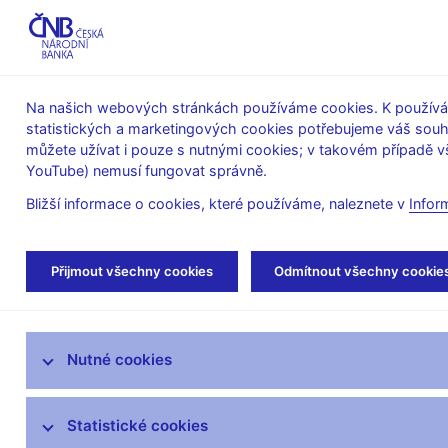
ABO-K
Na našich webových stránkách používáme cookies. K používán
statistických a marketingových cookies potřebujeme váš sou
O ČNB
Měnová
Finanční
můžete užívat i pouze s nutnými cookies; v takovém případě vš
YouTube) nemusí fungovat správně.
politika
stabilita
Bližší informace o cookies, které používáme, naleznete v
Infor
Úvod
Veřejnost
Servis pro média
Aut
Přijmout všechny cookies
Odmítnout všechny cookie
Servis pro média
Nutné cookies
Tiskové zprávy
Autorské články, rozhovory
Statistické cookies
Vystoupení a rozhovory guvernéra