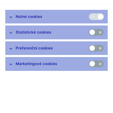
vlivů, a nemělo by nás to tedy nijak vyvést z míry. V rozhovoru
pro Roklen24 to řekl člen bankovní rady České národní banky
Oldřich Dědek.
Nutné cookies
Jak se z pohledu na vývoj měnové politiky díváte na hrozbu
dlouhodobě nízkých úrokových sazeb?
Statistické cookies
To je klasické dilema měnové politiky, které řeší jeden problém,
avšak vedlejším produktem může být zase problém jiný. Řešíte
sekulární recesi. Potřebujete do ekonomiky dát nějaké
Preferenční cookies
prorůstové impulzy, aby se nastartoval a upevnil hospodářský
růst. Současně to ale má i škodlivé důsledky jinde, jako jsou
Marketingové cookies
třeba realitní bubliny. Jedním nástrojem lze těžko honit dva
zajíce. Podle mě to ale není generická vada měnové politiky.
Zkrátka, jedním nástrojem můžete současně těžko plnit dva
cíle. Proto řešení vidím v tom, co, se stále snaží prosazovat
ČNB. K tomu, abychom oslovili druhé riziko, např. hypoteční trh,
je třeba na to jít prostřednictvím prudenční regulace – nějakým
způsobem regulovat parametry při poskytování hypoték a
zároveň mít dostatečné pravomoci k tomu, aby banky
respektovaly tato pravidla. Takto bych viděl řešení negativ v