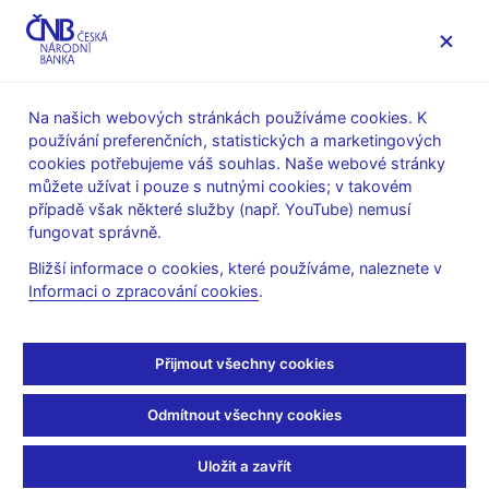
MENU
Na našich webových stránkách používáme cookies. K
používání preferenčních, statistických a marketingových
Úvod
Veřejnost
Servis pro média
cookies potřebujeme váš souhlas. Naše webové stránky
Autorské články, rozhovory
můžete užívat i pouze s nutnými cookies; v takovém
případě však některé služby (např. YouTube) nemusí
16. 3. 2018
Dědek Oldřich
fungovat správně.
Půvab cílování inflace
Bližší informace o cookies, které používáme, naleznete v
Informaci o zpracování cookies
.
spočívá v komunikaci
Jaroslav Průcha, Jitka Hanusová, Jan Berka
(Roklen24 16. 3.
Přijmout všechny cookies
2018)
Odmítnout všechny cookies
Stav české ekonomiky by nyní možná vyžadoval rychlejší
zpřísňování. Působí ale i řada dalších vlivů. Únorové číslo o
Uložit a zavřít
inflaci trochu odskočilo, ale to je spíš souhrou jednorázových