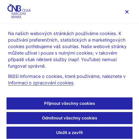
MENU
Na našich webových stránkách používáme cookies. K
používání preferenčních, statistických a marketingových
Úvod
Veřejnost
Servis pro média
cookies potřebujeme váš souhlas. Naše webové stránky
Autorské články, rozhovory
můžete užívat i pouze s nutnými cookies; v takovém
případě však některé služby (např. YouTube) nemusí
12. 12. 2013
fungovat správně.
Prognózování není o
Bližší informace o cookies, které používáme, naleznete v
Informaci o zpracování cookies
.
jasnozřivosti
Tomáš Holub
(Lidové noviny 12.12.2013 strana 12, rubrika
Přijmout všechny cookies
Horizont)
Odmítnout všechny cookies
POLEMIKA
Pavel Kohout ve svém článku Meteorologové z centrální banky
Uložit a zavřít
(LN 5. 12.) zpochybnil schopnost ČNB prognózovat vývoj