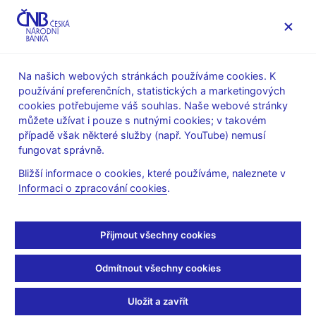
MENU
Na našich webových stránkách používáme cookies. K
používání preferenčních, statistických a marketingových
Úvod
Veřejnost
Servis pro média
cookies potřebujeme váš souhlas. Naše webové stránky
Autorské články, rozhovory
můžete užívat i pouze s nutnými cookies; v takovém
případě však některé služby (např. YouTube) nemusí
12. 7. 2006
Řežábek Pavel
fungovat správně.
Proč koalice mlčí o
Bližší informace o cookies, které používáme, naleznete v
Informaci o zpracování cookies
.
euru?
Pavel Řežábek
(Hospodářské noviny 12.7.2006 strana 9,
Přijmout všechny cookies
rubrika: Názory)
Odmítnout všechny cookies
Odcházející vláda schválila na svém mimořádném zasedání
Uložit a zavřít
předběžný návrh rozpočtu na příští rok s dalším deficitem 88