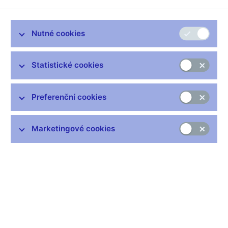
miliard korun. Tento předběžný rozpočet nelze však brát vážně,
neboť jeho důvěryhodnost okamžitě zpochybnil dosluhující
ministr financí tvrzením, že příští vláda bude muset odložit
Nutné cookies
platnost některých již schválených zákonů. Jinak hrozí, že
deficit 88 miliard korun nemůže být splněn a s plněním pravidel
Statistické cookies
pro přijetí eura v roce 2010 to bude obdobné.
I tak je navrhovaný deficit o čtrnáct miliard korun vyšší, než je
schválený deficit pro tento rok. A je téměř jisté, že vzhledem k
Preferenční cookies
výrokům dosluhujícího ministra financí se deficit nezastaví na
oněch 88 miliardách. Bohužel.
Marketingové cookies
Co bude s eurem?
V příštím roce by měl tedy deficit veřejných financí přesáhnout
3,3 procenta HDP, což je nad maastrichtským konvergenčním
kritériem. Centrální banky právě ve chvílích, kdy se mění vlády
a s tím i politická strategie včetně fiskálního výhledu do dalších
let, zvyšuje svou pozornost na maximum.