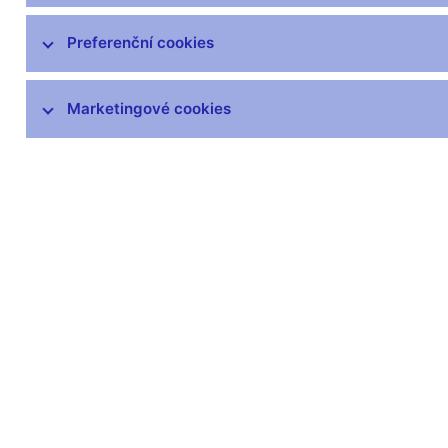
čnBlog
ČNBvlog
Preferenční cookies
ČNBpodcast
Fotogalerie
Marketingové cookies
Komentáře ČNB ke zveřejněným
statistickým údajům o inflaci a HDP
Audio, video
Prezentace pro novináře
Vystoupení, konference, semináře
Mediální karanténa
Harmonogramy a další informace
Kontakty