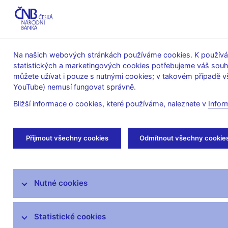
ABO-K
Na našich webových stránkách používáme cookies. K používán
statistických a marketingových cookies potřebujeme váš sou
O ČNB
Měnová
Finanční
můžete užívat i pouze s nutnými cookies; v takovém případě vš
YouTube) nemusí fungovat správně.
politika
stabilita
Bližší informace o cookies, které používáme, naleznete v
Infor
Úvod
Veřejnost
Servis pro média
Aut
Přijmout všechny cookies
Odmítnout všechny cookie
Servis pro média
Nutné cookies
Tiskové zprávy
Autorské články, rozhovory
Statistické cookies
Vystoupení a rozhovory guvernéra