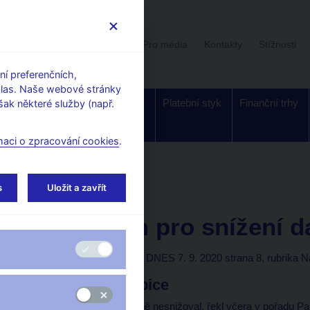
Uživatelská sekce
Stalo se
Pro média
Kontakty
Stížnosti
í preferenčních,
hlas. Naše webové stránky
Dohled a
Bankovky a
Platební styk
Finanční trhy
ak některé služby (např.
regulace
mince
maci o zpracování cookies
.
orské články, rozhovory
s
Uložit a zavřít
7. 9. 2020
Michl Aleš
Proč jsem pro snížení d
Aleš Michl
(Mladá fronta DNES 7. 9. 2020 strana 8, rubrika N
Jestřábi a holubice
Prezident Zeman by daně nesnižoval, řekl včera v pořadu Par