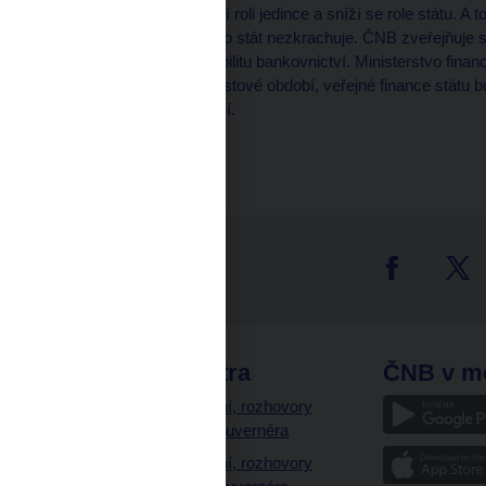
pomůže i tak, že to posílí roli jedince a sníží se role státu. 
uvěří, že následkem toho stát nezkrachuje. ČNB zveřejňuje su
Fraita, která hodnotí stabilitu bankovnictví. Ministerstvo fina
tom, že až bude delší růstové období, veřejné finance státu 
tedy před covidovou krizí.
tter
odkazy
ČNB extra
ČNB v m
a
Vystoupení, rozhovory
a články guvernéra
ázky
Vystoupení, rozhovory
ajetku