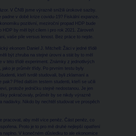
ázor. V ČNB jsme výrazně snížili úrokové sazby.
pe padne v době krize covidu-19? Fiskální expanze.
na ekonomiku pozitivní, meziroční propad HDP bude
do HDP by měl být cílem i pro rok 2021. Zároveň
ní, vaše píle versus lenost. Bez práce to nejde.
ický ekonom Daniel J. Mitchell: Žáci v jedné třídě
ěli být zhruba na stejné úrovni a stát by to měl
me v této třídě experiment. Známky z jednotlivých
jako je průměr třídy. Po prvním testu byly
enti, kteří tvrdě studovali, byli zklamaní a
ne pak? Před dalším testem studenti, kteří se učili
oleví, protože jedničku stejně nedostanou. Je jen
ušky pokračovaly, průměr by se nikdy výrazně
í a nadávky. Nikdo by nechtěl studovat ve prospěch
ce pracovat, aby měl více peněz. Část peněz, co
pořena. Proto je to pro mě druhé nejlepší opatření
d a naplno. V konečném důsledku to ale ekonomice