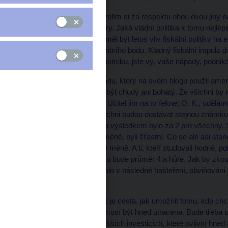
Když řádná diskuse, dovolím si za respektu obou dvou jiný n
Tím zlevnily peníze, úvěry. Jaká vládní politika k tomu nejlé
Podle naší prognózy by měl být letos vliv fiskální politiky 
zbrzděn o cca 1,7 procentního bodu. Kladný fiskální impulz 
platí, že co drajvuje ekonomiku, jste vy, vaše nápady, podniká
Představte si to na příkladu, který na svém blogu použil amer
tvrdí, že nikdo by neměl být chudý ani bohatý. Že všichni by m
zařídit přerozdělováním. Učitel jim na to řekne: O. K., udělá
testů zprůměrujeme. Všichni budou dostávat stejnou známku, 
známky zprůměrovány a výsledkem bylo za 2 pro všechny. Stud
studenti, kteří studovali méně, byli šťastní. Co se ale asi sta
málo, se budou učit ještě méně. A ti, kteří studovali hodně, p
otázkou času, kdy v testu bude průměr 4 a hůře. Jak by zko
nezlepšil. Vše by se zvrhlo v následné hašteření, obviňován
někoho jiného.
Snížení daní v roce 2021 je cesta, jak umožnit tomu, kdo ch
lidem zůstane navíc, nemusí být hned utracena. Bude třeba us
na nakopnutí HDP po vyšších investicích, které ovlivní hne