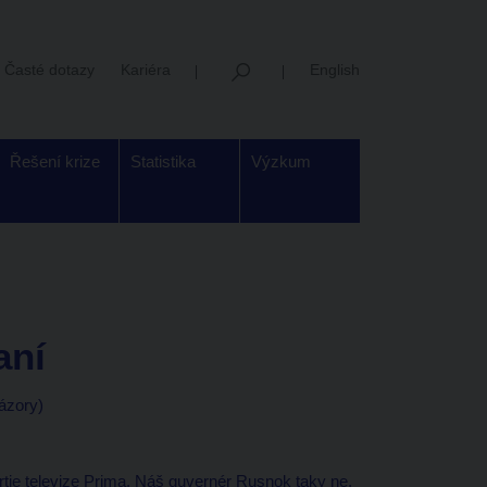
Časté dotazy
Kariéra
English
Řešení krize
Statistika
Výzkum
aní
ázory)
tie televize Prima. Náš guvernér Rusnok taky ne.