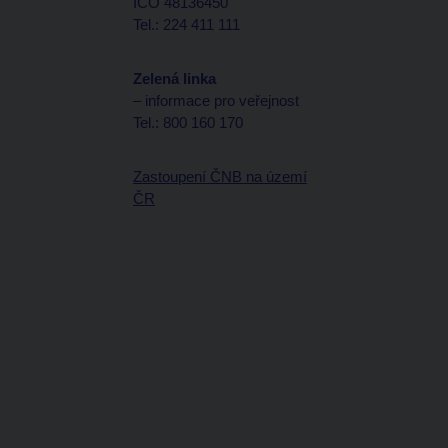
IČO 48136450
Tel.: 224 411 111
Zelená linka
– informace pro veřejnost
Tel.: 800 160 170
Zastoupení ČNB na území
ČR