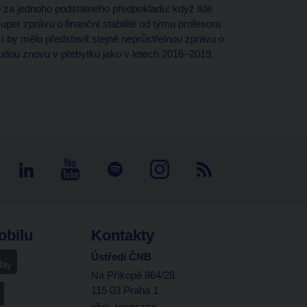
A to za jednoho podstatného předpokladu: když lidé
per zprávu o finanční stabilitě od týmu profesora
ncí by mělo představit stejně neprůstřelnou zprávu o
budou znovu v přebytku jako v letech 2016–2019,
obilu
Kontakty
Ústředí ČNB
Na Příkopě 864/28
115 03 Praha 1