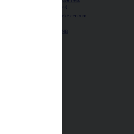
a články guvernéra
ných prostor
(úplný výpis)
Návštěvnické centrum
ČNB
Historie ČNB