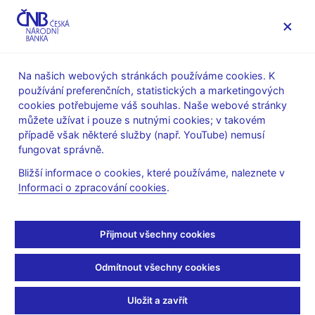
MENU
Na našich webových stránkách používáme cookies. K
používání preferenčních, statistických a marketingových
Úvod
Veřejnost
Servis pro média
cookies potřebujeme váš souhlas. Naše webové stránky
Autorské články, rozhovory
můžete užívat i pouze s nutnými cookies; v takovém
případě však některé služby (např. YouTube) nemusí
12. 1. 2024
Král Petr
fungovat správně.
Petr Král: Inflace už je na
Bližší informace o cookies, které používáme, naleznete v
Informaci o zpracování cookies
.
ústupu
Rozhovor s
Petrem Králem, ředitelem sekce měnové
Přijmout všechny cookies
(ČT24 11. 1. 2024, pořad 90‘ČT24)
Odmítnout všechny cookies
Ředitel sekce měnové Petr Král byl hostem pořadu 90´ČT24.
Tématem rozhovoru byla inflace v roce 2023 a její výhled pro
Uložit a zavřít
rok 2024.