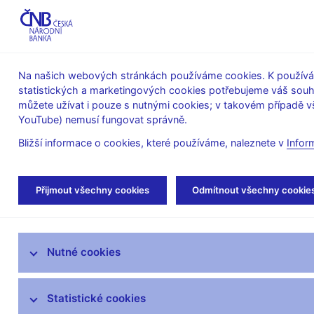
ABO-K
Na našich webových stránkách používáme cookies. K používán
statistických a marketingových cookies potřebujeme váš sou
O ČNB
Měnová
Finanční
můžete užívat i pouze s nutnými cookies; v takovém případě vš
YouTube) nemusí fungovat správně.
politika
stabilita
Bližší informace o cookies, které používáme, naleznete v
Infor
Úvod
Veřejnost
Servis pro média
Aut
Přijmout všechny cookies
Odmítnout všechny cookie
Servis pro média
Nutné cookies
Tiskové zprávy
Autorské články, rozhovory
Statistické cookies
Vystoupení a rozhovory guvernéra