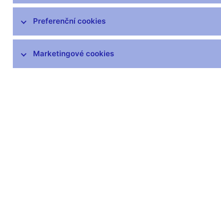
čnBlog
ČNBvlog
Preferenční cookies
ČNBpodcast
Fotogalerie
Marketingové cookies
Komentáře ČNB ke zveřejněným
statistickým údajům o inflaci a HDP
Audio, video
Prezentace pro novináře
Vystoupení, konference, semináře
Mediální karanténa
Harmonogramy a další informace
Kontakty