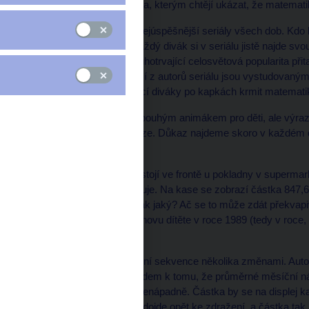
příklady z běžného života, kterým chtějí ukázat, že matemat
Simpsonovi patří mezi nejúspěšnější seriály všech dob. Kdo
další postavy seriálu. Každý divák si v seriálu jistě najde sv
přitažlivost seriálu a dlouhotrvající celosvětová popularita př
Málokdo ale ví, že mnozí z autorů seriálu jsou vystudovanými
je jejich cílem nic netušící diváky po kapkách krmit matemati
Seriál Simpsonovi není pouhým animákem pro děti, ale výrazn
ekonomika, věda a peníze. Důkaz najdeme skoro v každém díl
každého dílu.
V úvodní znělce Marge stojí ve frontě u pokladny v supermar
pokladní omylem oskenuje. Na kase se zobrazí částka 847,63
význam, a pokud ano, tak jaký? Ač se to může zdát překvap
měsíční náklady na výchovu dítěte v roce 1989 (tedy v roce, k
obrazovkách).
V roce 2009 prošla úvodní sekvence několika změnami. Autoři
cenovku na kase. Vzhledem k tomu, že průměrné měsíční nák
Maggie nepůsobila tak nenápadně. Částka by se na displej k
během následujících let dojde opět ke zdražení, a částka tak b