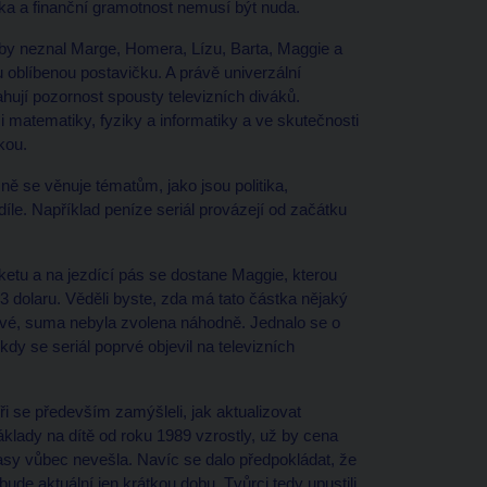
ika a finanční gramotnost nemusí být nuda.
 by neznal Marge, Homera, Lízu, Barta, Maggie a
ou oblíbenou postavičku. A právě univerzální
itahují pozornost spousty televizních diváků.
 matematiky, fyziky a informatiky a ve skutečnosti
kou.
ě se věnuje tématům, jako jsou politika,
e. Například peníze seriál provázejí od začátku
ketu a na jezdící pás se dostane Maggie, kterou
 dolaru. Věděli byste, zda má tato částka nějaký
ivé, suma nebyla zvolena náhodně. Jednalo se o
dy se seriál poprvé objevil na televizních
 se především zamýšleli, jak aktualizovat
lady na dítě od roku 1989 vzrostly, už by cena
asy vůbec nevešla. Navíc se dalo předpokládat, že
ude aktuální jen krátkou dobu. Tvůrci tedy upustili