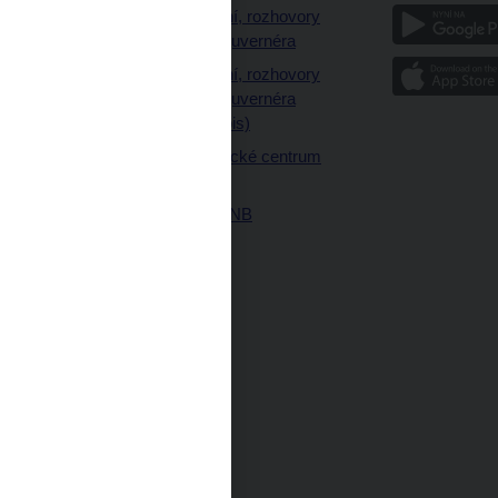
a
Vystoupení, rozhovory
a články guvernéra
ázky
Vystoupení, rozhovory
ajetku
a články guvernéra
ných prostor
(úplný výpis)
Návštěvnické centrum
ČNB
Historie ČNB