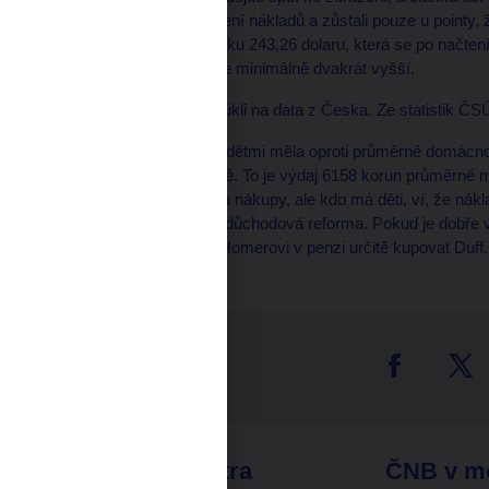
od idey přesného vyčíslení nákladů a zůstali pouze u pointy, že
vidíme na pokladně částku 243,26 dolaru, která se po načten
dítětem jsou naše výdaje minimálně dvakrát vyšší.
Pro zajímavost jsme koukli na data z Česka. Ze statistik ČSÚ
Průměrná domácnost s dětmi měla oproti průměrné domácnost
korun ročně na jedno dítě. To je výdaj 6158 korun průměrně m
zdvojnásobení výdajů na nákupy, ale kdo má děti, ví, že nákl
stranu děti jsou nejlepší důchodová reforma. Pokud je dobře v
Maggie bude například Homerovi v penzi určitě kupovat Duff.
tter
odkazy
ČNB extra
ČNB v m