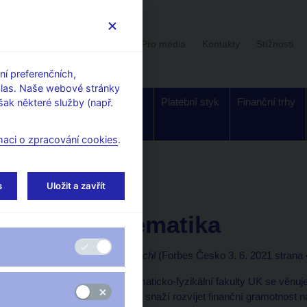
Uživatelská sekce
Stalo se
Pro média
Kontakty
Stížnosti
í preferenčních,
hlas. Naše webové stránky
Dohled a
Bankovky a
Platební styk
Finanční trhy
ak některé služby (např.
regulace
mince
maci o zpracování cookies
.
orské články, rozhovory
s
Uložit a zavřít
3. 6. 2021
Michl Aleš
POP matematika
Tereza Bártlová, Aleš Michl
(Forbes Česko 3. 6. 2021 strana 
Tereza Bártlová z Matematicko-fyzikální fakulty UK se věnuj
ČNB Aleš Michl se zase snaží rozvíjet finanční gramotnost ná