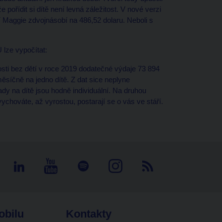
 pořídit si dítě není levná záležitost. V nové verzi
í Maggie zdvojnásobí na 486,52 dolaru. Neboli s
 lze vypočítat:
i bez dětí v roce 2019 dodatečné výdaje 73 894
ěsíčně na jedno dítě. Z dat sice neplyne
ady na dítě jsou hodně individuální. Na druhou
ychováte, až vyrostou, postarají se o vás ve stáří.
obilu
Kontakty