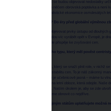
akceleroval. Stále častěji se budou objevovat nedostatky ur
ukáže, že najednou je po něčem obrovská poptávka a není ka
se ale nevracíme k socialistické ekonomice osmdesátých let
* Kam se tedy vracíme? Do éry před globální výměnou zb
Úplně ne, ale budou se objevovat prvky ústupu od dlouhých gl
Důvodem, proč firmy budou víc vyrábět opět v Evropě, je draž
větší soběstačnost. I tohle přispěje ke zvyšování cen.
* Jak se z člověka vašeho typu, který měl pověst centristy, 
úrovni?
Dlouhodobě jsem člověk, který se snaží plnit role, v nichž 
jasné zadání – udržovat stabilitu cen. To je náš zákonný man
selžeme. Dnešní situace je učebnicově jasná – máme tu vlnu 
následků. To není bouře na letní obloze, která odejde. Naše d
krátkodobé i dlouhodobé. Naším úkolem je, aby se zde utvoři
razantně, protože ji chceme obnovit co nejdříve.
* Pravdou je, že oproti jiným státům uplatňujete možná nej