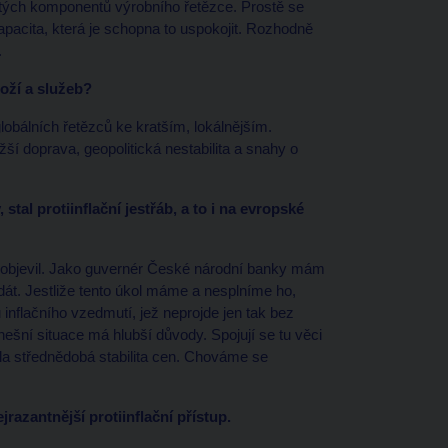
čitých komponentů výrobního řetězce. Prostě se
pacita, která je schopna to uspokojit. Rozhodně
.
oží a služeb?
obálních řetězců ke kratším, lokálnějším.
ší doprava, geopolitická nestabilita a snahy o
stal protiinflační jestřáb, a to i na evropské
se objevil. Jako guvernér České národní banky mám
dát. Jestliže tento úkol máme a nesplníme ho,
inflačního vzedmutí, jež neprojde jen tak bez
nešní situace má hlubší důvody. Spojují se tu věci
la střednědobá stabilita cen. Chováme se
razantnější protiinflační přístup.