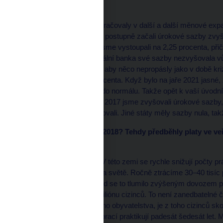
* Jak je to jinde?
Jiné centrální banky pokračovaly v další a další měnové exp
záporné úroky. My jsme postupně začali úrokové sazby zvyšo
normálu. V únoru 2020 jsme vystoupali na 2,25 procenta, při
procent. Evropská centrální banka své sazby nezvyšovala vůb
Centrální banky se bály, aby něco nepropásly jako v době kr
snížili sazby na 0,25 procenta. Když bylo na jaře 2021 jasné,
se základními sazbami do normálu. Takže opět k vaší úvodní o
nejenom dnes – od roku 2017 jsme zvyšovali úrokové sazby,
tím, že jsme sazby snižovali. Jiné státy měly sazby nula, ta
* K čemu došlo v roce 2018? Tehdy předběhly platy ve veř
odchýlila od německé.
Začnu trochu zeširoka. V této zemi se rychle snižují počty pr
stárnoucích ekonomik na světě. Ročně ztrácíme 30–40 tisíc
trh nepřicházejí. Doposud se to tlumilo zvýšeným dovozem p
pracovalo až tři čtvrtě miliónu cizinců. To není zanedbatelné
aktivního práceschopného obyvatelstva, je z toho cizinců sko
Evropy, kde migraci za prací praktikují padesát šedesát let. M