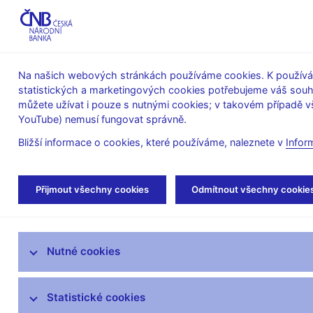
ABO-K
Na našich webových stránkách používáme cookies. K používán
statistických a marketingových cookies potřebujeme váš sou
O ČNB
Měnová
Finanční
můžete užívat i pouze s nutnými cookies; v takovém případě vš
YouTube) nemusí fungovat správně.
politika
stabilita
Bližší informace o cookies, které používáme, naleznete v
Infor
Úvod
Veřejnost
Servis pro média
Aut
Přijmout všechny cookies
Odmítnout všechny cookie
Servis pro média
Nutné cookies
Tiskové zprávy
Autorské články, rozhovory
Statistické cookies
Vystoupení a rozhovory guvernéra