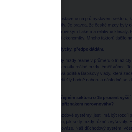
* Čím jsou dané?
Strukturou ekonomiky postavené na průmyslovém sektoru, 
kvalifikované pracovní síly. Je pravda, že české mzdy byly
2013. Tehdy byly pod obrovským tlakem a relativně klesaly
byl neadekvátní síle naší ekonomiky. Mnoho faktorů tlačilo n
* A skončilo to jako vždycky, předpokládám.
V letech 2015–2019 rostly mzdy reálně v průměru o tři až č
nominálně. Na Západě nerostly reálné mzdy téměř vůbec. To v
přispěla štědrá rozpočtová politika Babišovy vlády, která za
Platy zdravotníků a učitelů šly hodně nahoru a následně se 
sektoru.
* Dnes jsou platy ve veřejném sektoru o 15 procent vyšš
veřejný sektor. Není to příznakem nerovnováhy?
Nejsem specialista na mzdové systémy, jestli má být rozdíl p
ukazatel. Spíš vnímám to, jak se ty mzdy různě zvyšovaly. 
následně došlo k nerovnováze. Náš důchodový systém, včetně 