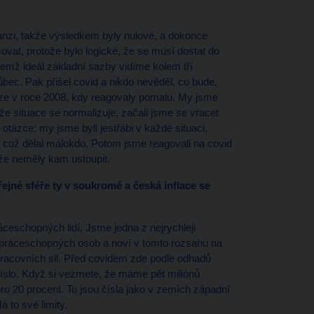
anzi, takže výsledkem byly nulové, a dokonce
vat, protože bylo logické, že se musí dostat do
čemž ideál základní sazby vidíme kolem tří
ec. Pak přišel covid a nikdo nevěděl, co bude.
ize v roce 2008, kdy reagovaly pomalu. My jsme
 že situace se normalizuje, začali jsme se vracet
tázce: my jsme byli jestřábi v každé situaci,
 což dělal málokdo. Potom jsme reagovali na covid
kže neměly kam ustoupit.
ejné sféře ty v soukromé a česká inflace se
áceschopných lidí. Jsme jedna z nejrychleji
 práceschopných osob a noví v tomto rozsahu na
racovních sil. Před covidem zde podle odhadů
 číslo. Když si vezmete, že máme pět miliónů
ro 20 procent. To jsou čísla jako v zemích západní
á to své limity.