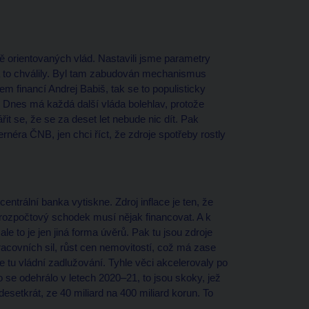
ně orientovaných vlád. Nastavili jsme parametry
a to chválily. Byl tam zabudován mechanismus
 financí Andrej Babiš, tak se to populisticky
. Dnes má každá další vláda bolehlav, protože
it se, že se za deset let nebude nic dít. Pak
rnéra ČNB, jen chci říct, že zdroje spotřeby rostly
.
centrální banka vytiskne. Zdroj inflace je ten, že
n rozpočtový schodek musí nějak financovat. A k
e to je jen jiná forma úvěrů. Pak tu jsou zdroje
racovních sil, růst cen nemovitostí, což má zase
e tu vládní zadlužování. Tyhle věci akcelerovaly po
 se odehrálo v letech 2020–21, to jsou skoky, jež
esetkrát, ze 40 miliard na 400 miliard korun. To