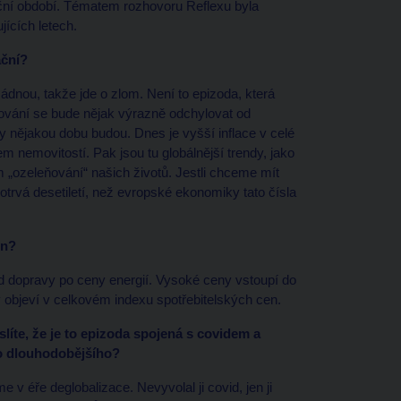
kční období. Tématem rozhovoru Reflexu byla
jících letech.
ační?
žádnou, takže jde o zlom. Není to epizoda, která
ování se bude nějak výrazně odchylovat od
aky nějakou dobu budou. Dnes je vyšší inflace v celé
m nemovitostí. Pak jsou tu globálnější trendy, jako
 „ozeleňování“ našich životů. Jestli chceme mít
otrvá desetiletí, než evropské ekonomiky tato čísla
en?
d dopravy po ceny energií. Vysoké ceny vstoupí do
 objeví v celkovém indexu spotřebitelských cen.
líte, že je to epizoda spojená s covidem a
co dlouhodobějšího?
 v éře deglobalizace. Nevyvolal ji covid, jen ji