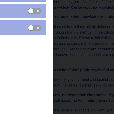
(61), guvernér České národní banky, jemuž v létě končí fun
inflace, příčiny růstu cen a výhledy České republiky v následu
* Myslíte, že tahle doba se bude jednou nazývat érou infl
Dvacet let jsme byli zvyklí na nízkou inflaci, někdy dokonce 
skončí během roku. Na druhou stranu si nemyslím, že zdraž
našeho dvouprocentního inflačního cíle. Přesto tu inflační tl
Evropě, ale česká specifika jsou spojená s trhem práce a trhe
zvyšování cen energií, které je v Evropě vedlejším produktem
zelené energie a zelenou dopravu, bude nás to hodně stát a p
vstřebají.
* Takže ruku v ruce s „ozeleňováním“ půjde zvyšování c
Daň za „ozelenění“ se bude projevovat v mnoha oblastech, o
celého ekonomického okruhu, takže se jejich průsaky logicky
* Dnes se často mluví o tzv. nedostatkové ekonomice. Mys
narušením dodavatelských vazeb na Asii, nebo jde o ně
Je to spíš epizoda, jež nutně nemusí skončit s covidem. Žijeme