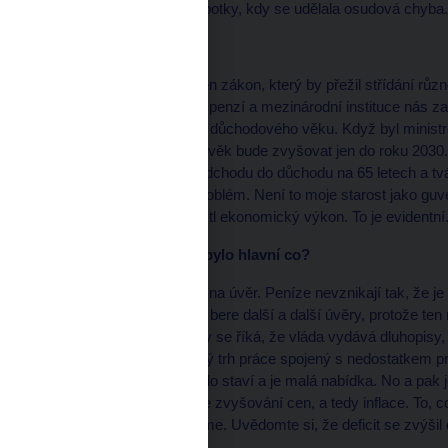
nastal za Bohuslava Sobotky, kdy se udělala osudová chyba.
* V čem?
Měli jsme dobře nastaven zákon, který by přežil střídání růz
průběžného financování penzí a mezinárodní instituce nás z
pomalého trvalého růstu důchodového věku. Když byl ministrem
zrušilo a řeklo se, že se věk bude zvyšovat jen do roku 2030
nejde zastropovat věk odchodu do důchodu na 65 letech a tvář
teprve nastane hlavní problém. Není to moje starost jako guve
výrazně rychleji, než rostl ekonomický výkon. To je evidentní
* Z hlediska růstu cen bylo hlavní co?
Že veřejné výdaje rostly na úvěr. Peníze nevznikají tak, že je 
vláda si na svou činnost bere další a další úvěry, protože te
tomu u nás došlo. Někdy se říká, že vláda vydává dluhopisy, al
domácí inflace – přehřátý trh práce spojený s nedostatkem p
důvody v tom, že se málo staví a je malá nabídka. No a pak j
roce 2020. Výsledkem je zvyšování cen, a tedy inflace. To, co
v Evropě nikde nenajdeme. Uvědomte si, že deficit se zvýšil d
jinde nevidíte.