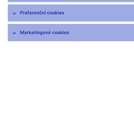
čnBlog
ČNBvlog
Preferenční cookies
ČNBpodcast
Fotogalerie
Marketingové cookies
Komentáře ČNB ke zveřejněným
statistickým údajům o inflaci a HDP
Audio, video
Prezentace pro novináře
Vystoupení, konference, semináře
Mediální karanténa
Harmonogramy a další informace
Kontakty