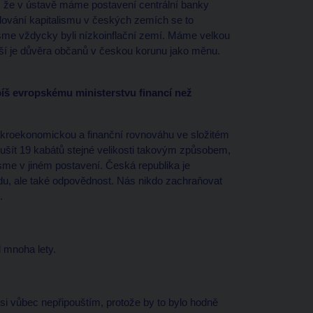
m, že v ústavě máme postavení centrální banky
udování kapitalismu v českých zemích se to
sme vždycky byli nízkoinflační zemí. Máme velkou
větší je důvěra občanů v českou korunu jako měnu.
íš evropskému ministerstvu financí než
makroekonomickou a finanční rovnováhu ve složitém
 ušít 19 kabátů stejné velikosti takovým způsobem,
sme v jiném postavení. Česká republika je
u, ale také odpovědnost. Nás nikdo zachraňovat
.
 mnoha lety.
si vůbec nepřipouštím, protože by to bylo hodně