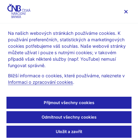
MENU
Na našich webových stránkách používáme cookies. K
používání preferenčních, statistických a marketingových
Úvod
Veřejnost
Servis pro média
cookies potřebujeme váš souhlas. Naše webové stránky
Autorské články, rozhovory
můžete užívat i pouze s nutnými cookies; v takovém
případě však některé služby (např. YouTube) nemusí
25. 4. 2022
Michl Aleš
fungovat správně.
Otevřít banku lidem: sraz
Bližší informace o cookies, které používáme, naleznete v
Informaci o zpracování cookies
.
21. května, místo Netflixu
Aleš Michl
(Mladá fronta DNES 25. 4. 2022 strana 9, rubrika
Přijmout všechny cookies
Názory)
Odmítnout všechny cookies
Jestřábi a holubice
Během covidu jsem psal, jak klíčové je pro ekonomiku
Uložit a zavřít
pokračovat v investicích. Loni 8. února jsem klepal na základní