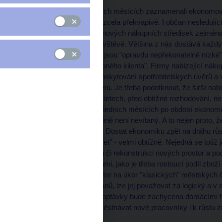
V několika předcházejících měsících zaznamenali ekonomové 
v maloobchodě. Není to zcela překvapivé. I občan nesledují
obchodní sítě, otevírání nových nákupních středisek zejména
zaparkování při jejich návštěvě. Většina z nás dostává každý
nákupům za ceny, které jsou "opravdu nepřekonatelně nízké
jev nebývalý - boj o "drobného klienta". Firmy nabízející ná
rozšířily a zpřístupnily poskytování spotřebitelských úvěrů a
automatické čerpání úvěru. Je třeba podotknout, že širší nabí
mnohokrát v posledních letech, před obtížné rozhodování, ne
se jeví. Růst tržeb v posledních měsících po období ekonomi
poměrně výrazný, nicméně není nevítaný. A to nejen proto, 
domácností velmi nízké. Dostat ekonomiku zpět na dráhu růs
související ochoty "utrácet" - velmi obtížné. Nejedná se totiž
zaměstnanost, výstavbu či rekonstrukci nových prostor a pod
zatížen mnohými otázkami, jako je třeba rostoucí podíl zboží 
velkých obchodních center na úkor "klasických" městských 
charakter poptávky občanů, lze jej považovat za logický a v 
že určitá část rostoucí poptávky bude zachycena domácími fi
zvýšení schopnosti zaměstnávat nové pracovníky i k růstu z