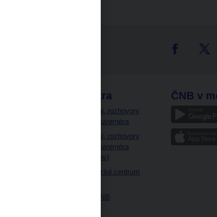
tter
odkazy
ČNB extra
ČNB v m
a
Vystoupení, rozhovory
a články guvernéra
ázky
Vystoupení, rozhovory
ajetku
a články guvernéra
ných prostor
(úplný výpis)
Návštěvnické centrum
ČNB
Historie ČNB