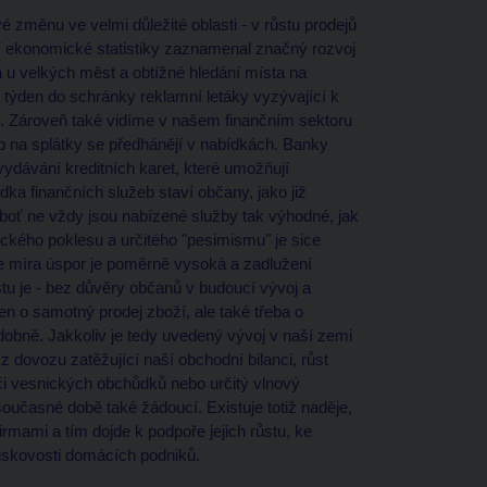
změnu ve velmi důležité oblasti - v růstu prodejů
cí ekonomické statistiky zaznamenal značný rozvoj
 u velkých měst a obtížné hledání místa na
 týden do schránky reklamní letáky vyzývající k
". Zároveň také vidíme v našem finančním sektoru
kup na splátky se předhánějí v nabídkách. Banky
 vydávání kreditních karet, které umožňují
dka finančních služeb staví občany, jako již
boť ne vždy jsou nabízené služby tak výhodné, jak
ckého poklesu a určitého "pesimismu" je sice
že míra úspor je poměrně vysoká a zadlužení
tu je - bez důvěry občanů v budoucí vývoj a
 jen o samotný prodej zboží, ale také třeba o
obně. Jakkoliv je tedy uvedený vývoj v naší zemi
z dovozu zatěžující naší obchodní bilanci, růst
či vesnických obchůdků nebo určitý vlnový
současné době také žádoucí. Existuje totiž naděje,
rmami a tím dojde k podpoře jejich růstu, ke
iskovosti domácích podniků.