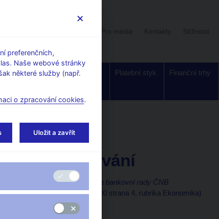
Uživatelská sekce
Stalo se
Pro média
Kontakty
Stížnosti
í preferenčních,
hlas. Naše webové stránky
Dohled a
Bankovky a
Platební styk
Finanční trhy
ak některé služby (např.
regulace
mince
maci o zpracování cookies
.
orské články, rozhovory
s
Uložit a zavřít
23. 4. 2000
O nakupování
Luděk Niedermayer, člen bankovní rady ČNB
(Nedělní noviny 23.4.2000 strana 4, rubrika Ekonomika)
Komentář