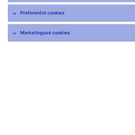
čnBlog
ČNBvlog
Preferenční cookies
ČNBpodcast
Fotogalerie
Marketingové cookies
Komentáře ČNB ke zveřejněným
statistickým údajům o inflaci a HDP
Audio, video
Prezentace pro novináře
Vystoupení, konference, semináře
Mediální karanténa
Harmonogramy a další informace
Kontakty