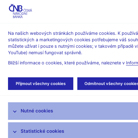
ABO-K
Na našich webových stránkách používáme cookies. K používán
statistických a marketingových cookies potřebujeme váš sou
O ČNB
Měnová
Finanční
můžete užívat i pouze s nutnými cookies; v takovém případě vš
YouTube) nemusí fungovat správně.
politika
stabilita
Bližší informace o cookies, které používáme, naleznete v
Infor
Úvod
Veřejnost
Servis pro média
Aut
Přijmout všechny cookies
Odmítnout všechny cookie
Servis pro média
Nutné cookies
Tiskové zprávy
Autorské články, rozhovory
Statistické cookies
Vystoupení a rozhovory guvernéra