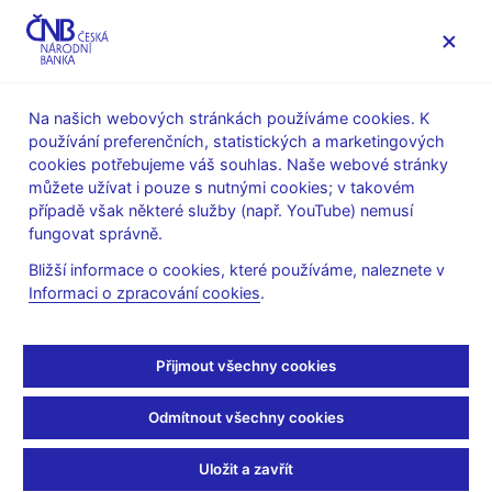
MENU
Na našich webových stránkách používáme cookies. K
používání preferenčních, statistických a marketingových
Úvod
Veřejnost
Servis pro média
cookies potřebujeme váš souhlas. Naše webové stránky
Autorské články, rozhovory
můžete užívat i pouze s nutnými cookies; v takovém
případě však některé služby (např. YouTube) nemusí
9. 1. 2006
Tůma Zdeněk
fungovat správně.
Myslím, že dluh
Bližší informace o cookies, které používáme, naleznete v
Informaci o zpracování cookies
.
projídáme
Erik Tabery
(Respekt 9.1.2006 strana 16, rubrika: Rozhovor)
Přijmout všechny cookies
Odmítnout všechny cookies
Se Zdeňkem Tůmou o České národní bance a časech dobrých i
zlých
Uložit a zavřít