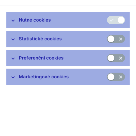
Rozhodl jsem se do naší knihovny v centrální bance zakoupit
dílo kolegy z rady Slovenské národní banky Ludovíta Ódora.
Napsal skvělou knihu Rychlokurz geniality. Má magických 42
Nutné cookies
kapitol. Pokud máte stejně jako já nebo kolega Ódor rádi knihu
Stopařův průvodce po galaxii, dvaačtyřicítka je pro vás známá.
Protože v té knize je číslo 42 odpovědí na základní otázku
Statistické cookies
života, vesmíru a vůbec. V knize ji vypočítala Hlubina Myšlení,
největší počítač všech dob. Není ale známo znění základní
Preferenční cookies
otázky. Protože však je tato otázka velmi důležitá, je postaven
největší počítač vesmíru, ještě větší než Hlubina Myšlení, aby
tuto otázku definoval. Těsně před vyřešením záhady je ale
Marketingové cookies
planeta Země zničena demolicí z důvodu výstavby nové
expresní vesmírné dálnice…
Jelikož Ódor klade otázky – bez urážky – snazší, stíhá na ně v
knize i odpovědět. A to, aniž by čtenář otázku samotnou
zapomněl. Všechny ty kapitoly mají společné tři věci. Za prvé,
základní premisou je poctivý vědecký přístup, který autor bere
jako nejlepší cestu k porozumění světu kolem nás. Za druhé,
cíleno je na čtenáře zvědavého: hlavu mít stále otevřenou, jinak
se zasekneme v minulosti. A za třetí, není třeba memorovat