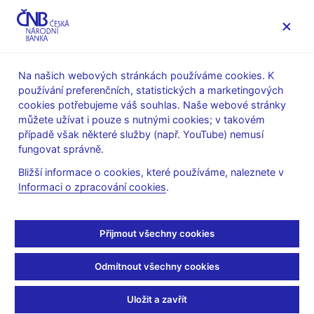
MENU
Na našich webových stránkách používáme cookies. K
používání preferenčních, statistických a marketingových
Úvod
Veřejnost
Servis pro média
cookies potřebujeme váš souhlas. Naše webové stránky
Autorské články, rozhovory
můžete užívat i pouze s nutnými cookies; v takovém
případě však některé služby (např. YouTube) nemusí
12. 12. 2022
Michl Aleš
fungovat správně.
Moderní Stopařův
Bližší informace o cookies, které používáme, naleznete v
Informaci o zpracování cookies
.
průvodce po galaxii
sociálních sítí
Přijmout všechny cookies
Aleš Michl
(Mladá fronta DNES 12. 12. 2022 strana 7, rubrika
Odmítnout všechny cookies
Názory)
Jestřábi a holubice
Uložit a zavřít