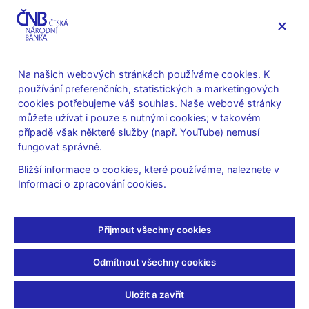
MENU
Na našich webových stránkách používáme cookies. K
používání preferenčních, statistických a marketingových
Úvod
Veřejnost
Servis pro média
cookies potřebujeme váš souhlas. Naše webové stránky
Autorské články, rozhovory
můžete užívat i pouze s nutnými cookies; v takovém
případě však některé služby (např. YouTube) nemusí
26. 5. 2010
Singer Miroslav
fungovat správně.
Miroslav Singer k návrhu
Bližší informace o cookies, které používáme, naleznete v
Informaci o zpracování cookies
.
bankovní daně
(ČRo Rádio Česko 26.5.2010, rubrika Rozhovor na aktuální
Přijmout všechny cookies
téma)
Odmítnout všechny cookies
moderátor
--------------------
Uložit a zavřít
Teď už pokračujeme v seriálu telefonování viceguvernérovi