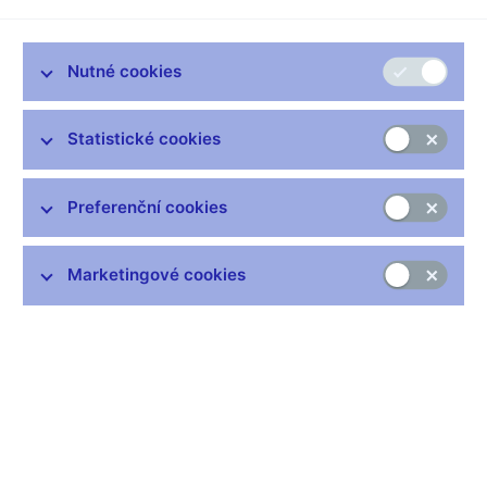
České národní banky Miroslavu Singerovi. Dobrý den, jste ve
spojení?
Miroslav SINGER, viceguvernér České národní banky
Nutné cookies
--------------------
Dobré ráno.
Statistické cookies
moderátor
--------------------
Takže tentokrát úspěšně, to mě těší. Pane viceguvernére, podle
Preferenční cookies
toho, co je zatím známo, jak vnímáte tu myšlenku takové
bankovní daně nebo odvodů do zvláštního fondu, který by byl
Marketingové cookies
oddělen od státního rozpočtu?
Miroslav SINGER, viceguvernér České národní banky
--------------------
Tak já si myslím, že byla jedním z opatření, které, u kterých se
zcela nesprávně hledá harmonizace. Prostě jsou země, které
měly problém s tím, že jejich bankovní sektor je příliš vysoký,
že mají příliš velké bankovní instituce, a ty se snažím tímto
opatřením vytvořit prostředky i pobídky pro to, aby se zmenšil
sektor financí a zmenšily se ty instituce, ale není žádný důvod,