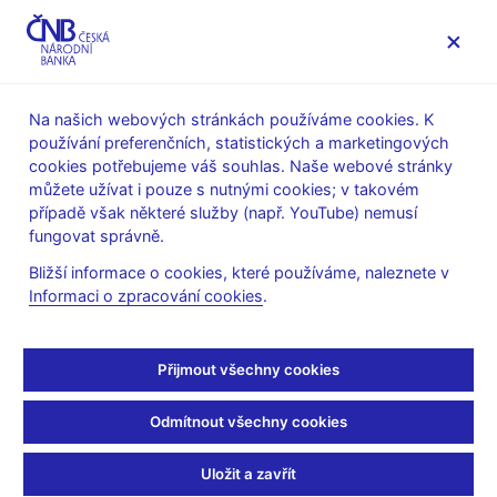
MENU
Na našich webových stránkách používáme cookies. K
používání preferenčních, statistických a marketingových
Úvod
Veřejnost
Servis pro média
cookies potřebujeme váš souhlas. Naše webové stránky
Autorské články, rozhovory
můžete užívat i pouze s nutnými cookies; v takovém
případě však některé služby (např. YouTube) nemusí
7. 12. 2005
Singer Miroslav
fungovat správně.
Materiál na zlepšení
Bližší informace o cookies, které používáme, naleznete v
Informaci o zpracování cookies
.
stavu českého
bankovnictví
Přijmout všechny cookies
(BBC - česká redakce 7.12.2005, rubrika: 06:00 Dobré ráno
Odmítnout všechny cookies
s BBC)
Uložit a zavřít