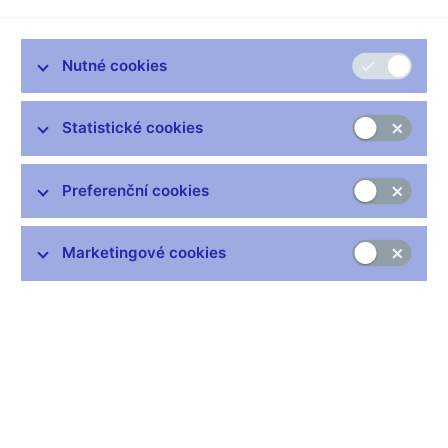
Václav SOCHOR, moderátor
--------------------
Nutné cookies
Česká vláda má dnes naposled projednávat materiál předložený
ministerstvem financí, který má údajně posílit postavení klientů
Statistické cookies
českých bank. Změnami zákonů a dohodami přímo s bankami
se má zákazníkům ulevit. Například se mají zrušit poplatky za
neuznané reklamace nebo za rušení účtů. Přestože iniciativa
Preferenční cookies
vypadá záslužně, má i řadu kritiků. K nim patří také Česká
národní banka. Na lince je její viceguvernér Michal Singer, dobrý
den.
Marketingové cookies
Miroslav SINGER, viceguvernér České národní banky
--------------------
Dobrý den.