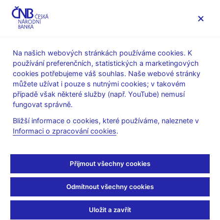
MENU
Na našich webových stránkách používáme cookies. K
používání preferenčních, statistických a marketingových
Úvod
Veřejnost
Servis pro média
cookies potřebujeme váš souhlas. Naše webové stránky
Autorské články, rozhovory
můžete užívat i pouze s nutnými cookies; v takovém
případě však některé služby (např. YouTube) nemusí
11. 7. 2011
Hampl Mojmír
fungovat správně.
M. Hampl: Ztratili jsme
Bližší informace o cookies, které používáme, naleznete v
Informaci o zpracování cookies
.
schopnost posoudit, čím
reálnou ekonomiku
Přijmout všechny cookies
zatížíme
Odmítnout všechny cookies
Arsen Lazarevič
(Finmag 11.07.2011, rubrika Ekonomika)
Uložit a zavřít