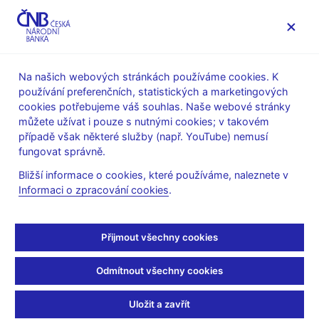
MENU
Na našich webových stránkách používáme cookies. K
používání preferenčních, statistických a marketingových
Úvod
Veřejnost
Servis pro média
cookies potřebujeme váš souhlas. Naše webové stránky
Autorské články, rozhovory
můžete užívat i pouze s nutnými cookies; v takovém
případě však některé služby (např. YouTube) nemusí
9. 8. 2024
Komárek Luboš
fungovat správně.
Luboš Komárek:
Bližší informace o cookies, které používáme, naleznete v
Informaci o zpracování cookies
.
Ekonomie je fascinující
disciplína
Přijmout všechny cookies
Rozhovor s
Lubošem Komárkem, ředitel odboru vnějších
Odmítnout všechny cookies
ekonomických vztahů měnové sekce ČNB
Martina Sobková
(Bankovnictví 9. 8. 2024)
Uložit a zavřít