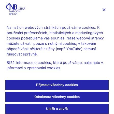
MENU
Na našich webových stránkách používáme cookies. K
používání preferenčních, statistických a marketingových
Úvod
Veřejnost
Servis pro média
cookies potřebujeme váš souhlas. Naše webové stránky
Autorské články, rozhovory
můžete užívat i pouze s nutnými cookies; v takovém
případě však některé služby (např. YouTube) nemusí
19. 11. 2012
Singer Miroslav
fungovat správně.
Kurz koruny je
Bližší informace o cookies, které používáme, naleznete v
Informaci o zpracování cookies
.
nevyčerpatelný nástroj,
může být slabší a slabší
Přijmout všechny cookies
Jana Havligerová, Tereza Zavadilová
(E15 19.11.2012 strana
Odmítnout všechny cookies
10, rubrika Rozhovor)
Uložit a zavřít
Česká ekonomika v konečném důsledku hodně závisí na