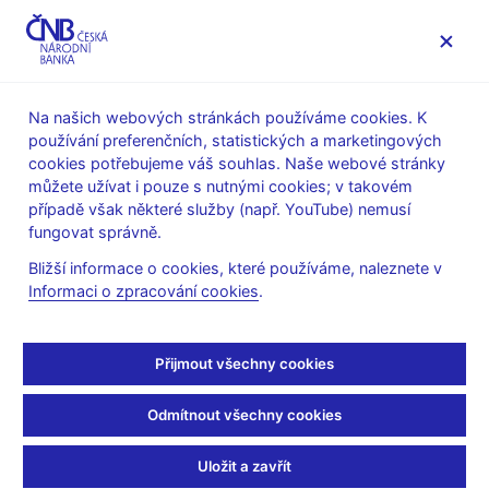
MENU
Na našich webových stránkách používáme cookies. K
používání preferenčních, statistických a marketingových
Úvod
Veřejnost
Servis pro média
cookies potřebujeme váš souhlas. Naše webové stránky
Autorské články, rozhovory
můžete užívat i pouze s nutnými cookies; v takovém
případě však některé služby (např. YouTube) nemusí
7. 12. 2020
Michl Aleš
fungovat správně.
Kulaté narozeniny
Bližší informace o cookies, které používáme, naleznete v
Informaci o zpracování cookies
.
bankéře Preisse
Aleš Michl
(Mladá fronta DNES 7. 12. 2020 strana 9, rubrika
Přijmout všechny cookies
Názory)
Odmítnout všechny cookies
Jestřábi a holubice
Dělal jsem si výpisky z článků Jaroslava Preisse. Osmého
Uložit a zavřít
prosince by měl 150. narozeniny, tak jsem sáhl po jeho